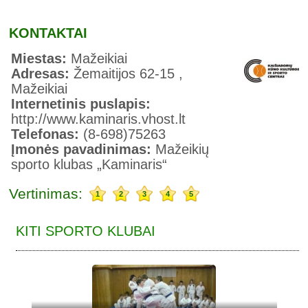
KONTAKTAI
Miestas:
Mažeikiai
Adresas:
Žemaitijos 62-15 ,
Mažeikiai
Internetinis puslapis:
http://www.kaminaris.vhost.lt
Telefonas:
(8-698)75263
Įmonės pavadinimas:
Mažeikių
sporto klubas „Kaminaris“
Vertinimas:
1
2
3
4
5
KITI SPORTO KLUBAI