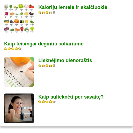
Kalorijų lentelė ir skaičiuoklė
Kaip teisingai degintis soliariume
Lieknėjimo dienoraštis
Kaip sulieknėti per savaitę?