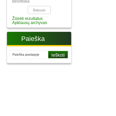
beviltiška
Žiūrėti rezultatus
Apklausų archyvas
Paieška