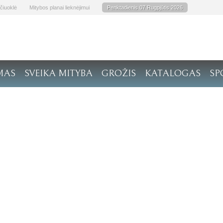
čiuoklė
Mitybos planai lieknėjimui
Penktadienis 07 Rugpjūtis 2026
MAS
SVEIKA MITYBA
GROŽIS
KATALOGAS
SP