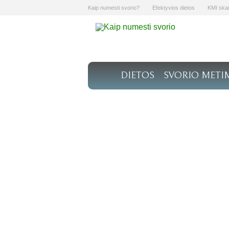
Kaip numesti svorio?
Efektyvios dietos
KMI skai
DIETOS
SVORIO METI