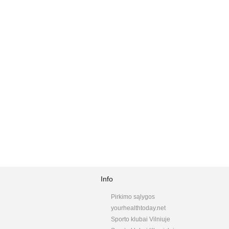
Info
Pirkimo sąlygos
yourhealthtoday.net
Sporto klubai Vilniuje