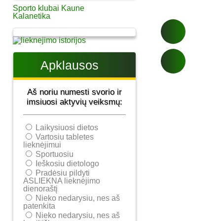
Sporto klubai Kaune
Kalanetika
Apklausos
Aš noriu numesti svorio ir
imsiuosi aktyvių veiksmų:
Laikysiuosi dietos
Vartosiu tabletes
lieknėjimui
Sportuosiu
Ieškosiu dietologo
Pradėsiu pildyti
ASLIEKNA lieknėjimo
dienoraštį
Nieko nedarysiu, nes aš
patenkita
Nieko nedarysiu, nes aš