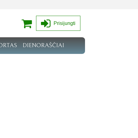
Prisijungti
ORTAS
DIENORAŠČIAI