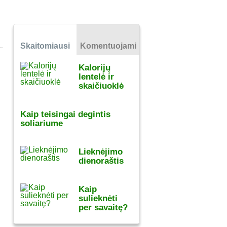
Skaitomiausi
Komentuojami
Kalorijų
lentelė ir
skaičiuoklė
Kaip teisingai degintis
soliariume
Lieknėjimo
dienoraštis
Kaip
sulieknėti
per savaitę?