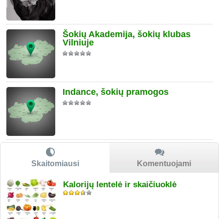
Šokių Akademija, šokių klubas
Vilniuje
Indance, šokių pramogos
Skaitomiausi
Komentuojami
Kalorijų lentelė ir skaičiuoklė