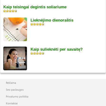
Kaip teisingai degintis soliariume
Lieknėjimo dienoraštis
Kaip sulieknėti per savaitę?
Reklama
Seo paslaugos
Privatumo politika
Kontaktai