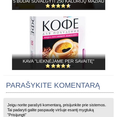
5 BŪDAI SUVALGYTI 250 KALORIJŲ MAŽIAU
KAVA "LIEKNĖJAME PER SAVAITĘ"
PARAŠYKITE KOMENTARĄ