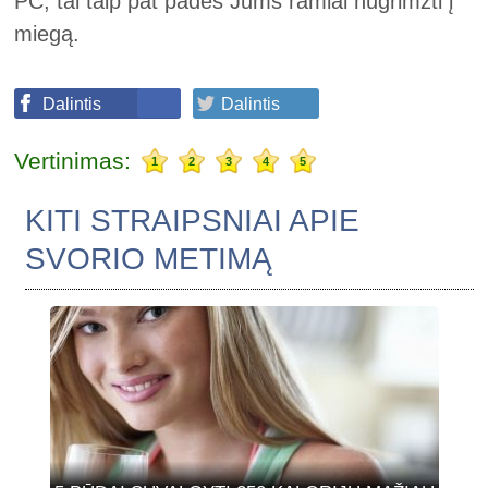
PC, tai taip pat padės Jums ramiai nugrimzti į
miegą.
Dalintis
Dalintis
Vertinimas:
1
2
3
4
5
KITI STRAIPSNIAI APIE
SVORIO METIMĄ