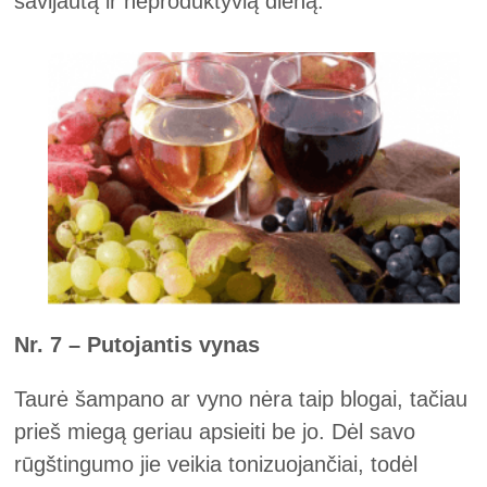
savijautą ir neproduktyvią dieną.
Nr. 7 – Putojantis vynas
Taurė šampano ar vyno nėra taip blogai, tačiau
prieš miegą geriau apsieiti be jo. Dėl savo
rūgštingumo jie veikia tonizuojančiai, todėl