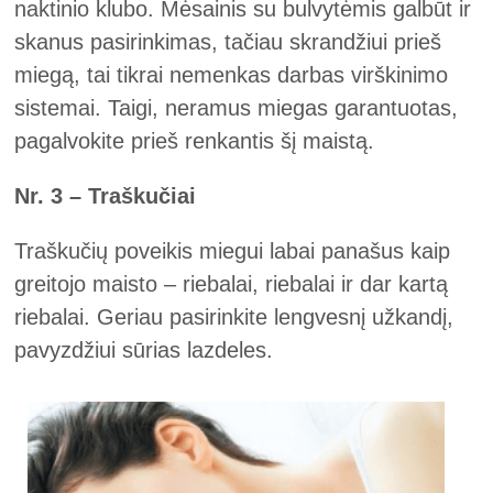
naktinio klubo. Mėsainis su bulvytėmis galbūt ir
skanus pasirinkimas, tačiau skrandžiui prieš
miegą, tai tikrai nemenkas darbas virškinimo
sistemai. Taigi, neramus miegas garantuotas,
pagalvokite prieš renkantis šį maistą.
Nr. 3 – Traškučiai
Traškučių poveikis miegui labai panašus kaip
greitojo maisto – riebalai, riebalai ir dar kartą
riebalai. Geriau pasirinkite lengvesnį užkandį,
pavyzdžiui sūrias lazdeles.