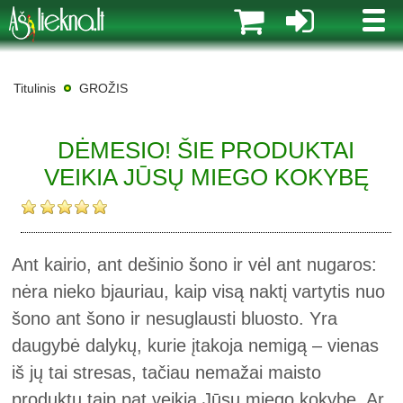
MENI
Titulinis
GROŽIS
DĖMESIO! ŠIE PRODUKTAI
VEIKIA JŪSŲ MIEGO KOKYBĘ
Ant kairio, ant dešinio šono ir vėl ant nugaros:
nėra nieko bjauriau, kaip visą naktį vartytis nuo
šono ant šono ir nesuglausti bluosto. Yra
daugybė dalykų, kurie įtakoja nemigą – vienas
iš jų tai stresas, tačiau nemažai maisto
produktų taip pat veikia Jūsų miego kokybę. Ar