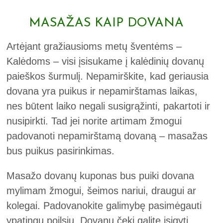
MASAŽAS KAIP DOVANA
Artėjant gražiausioms metų šventėms –
Kalėdoms – visi įsisukame į kalėdinių dovanų
paieškos šurmulį. Nepamirškite, kad geriausia
dovana yra puikus ir nepamirštamas laikas,
nes būtent laiko negali susigrąžinti, pakartoti ir
nusipirkti. Tad jei norite artimam žmogui
padovanoti nepamirštamą dovaną – masažas
bus puikus pasirinkimas.
Masažo dovanų kuponas bus puiki dovana
mylimam žmogui, šeimos nariui, draugui ar
kolegai. Padovanokite galimybę pasimėgauti
ypatingu poilsiu. Dovanų čekį galite įsigyti