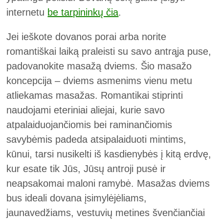
internetu
be tarpininkų čia
.
Jei ieškote dovanos porai arba norite
romantiškai laiką praleisti su savo antrąja puse,
padovanokite masažą dviems. Šio masažo
koncepcija – dviems asmenims vienu metu
atliekamas masažas. Romantikai stiprinti
naudojami eteriniai aliejai, kurie savo
atpalaiduojančiomis bei raminančiomis
savybėmis padeda atsipalaiduoti mintims,
kūnui, tarsi nusikelti iš kasdienybės į kitą erdvę,
kur esate tik Jūs, Jūsų antroji pusė ir
neapsakomai maloni ramybė. Masažas dviems
bus ideali dovana įsimylėjėliams,
jaunavedžiams, vestuvių metines švenčiančiai