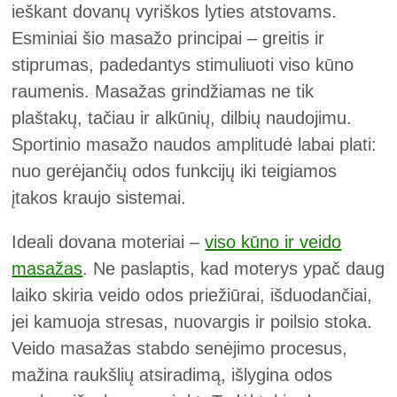
ieškant dovanų vyriškos lyties atstovams.
Esminiai šio masažo principai – greitis ir
stiprumas, padedantys stimuliuoti viso kūno
raumenis. Masažas grindžiamas ne tik
plaštakų, tačiau ir alkūnių, dilbių naudojimu.
Sportinio masažo naudos amplitudė labai plati:
nuo gerėjančių odos funkcijų iki teigiamos
įtakos kraujo sistemai.
Ideali dovana moteriai –
viso kūno ir veido
masažas
. Ne paslaptis, kad moterys ypač daug
laiko skiria veido odos priežiūrai, išduodančiai,
jei kamuoja stresas, nuovargis ir poilsio stoka.
Veido masažas stabdo senėjimo procesus,
mažina raukšlių atsiradimą, išlygina odos