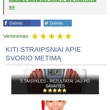
>>
Dalintis
Dalintis
Vertinimas:
1
2
3
4
5
KITI STRAIPSNIAI APIE
SVORIO METIMĄ
5 TAISYKLĖS - REZULTATAI JAU PO
SAVAITĖS