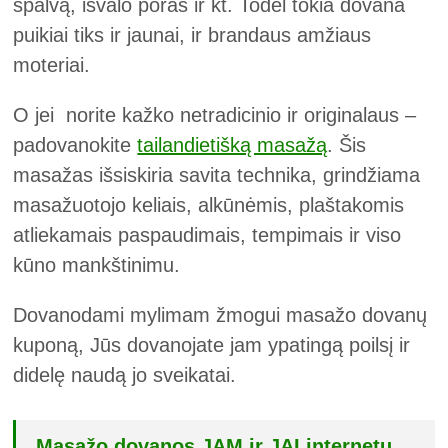
spalvą, išvalo poras ir kt. Todėl tokia dovana
puikiai tiks ir jaunai, ir brandaus amžiaus
moteriai.
O jei norite kažko netradicinio ir originalaus –
padovanokite
tailandietišką masažą
. Šis
masažas išsiskiria savita technika, grindžiama
masažuotojo keliais, alkūnėmis, plaštakomis
atliekamais paspaudimais, tempimais ir viso
kūno mankštinimu.
Dovanodami mylimam žmogui masažo dovanų
kuponą, Jūs dovanojate jam ypatingą poilsį ir
didelę naudą jo sveikatai.
Masažo dovanos JAM ir JAI internetu