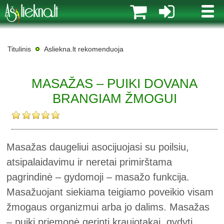
MENI
Titulinis
Asliekna.lt rekomenduoja
MASAŽAS – PUIKI DOVANA
BRANGIAM ŽMOGUI
Masažas daugeliui asocijuojasi su poilsiu,
atsipalaidavimu ir neretai primirštama
pagrindinė – gydomoji – masažo funkcija.
Masažuojant siekiama teigiamo poveikio visam
žmogaus organizmui arba jo dalims. Masažas
– puiki priemonė gerinti kraujotakai, gydyti