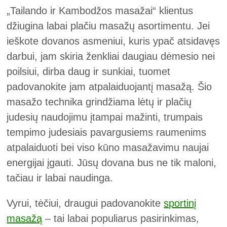
„Tailando ir Kambodžos masažai“ klientus
džiugina labai plačiu masažų asortimentu. Jei
ieškote dovanos asmeniui, kuris ypač atsidavęs
darbui, jam skiria ženkliai daugiau dėmesio nei
poilsiui, dirba daug ir sunkiai, tuomet
padovanokite jam atpalaiduojantį masažą. Šio
masažo technika grindžiama lėtų ir plačių
judesių naudojimu įtampai mažinti, trumpais
tempimo judesiais pavargusiems raumenims
atpalaiduoti bei viso kūno masažavimu naujai
energijai įgauti. Jūsų dovana bus ne tik maloni,
tačiau ir labai naudinga.
Vyrui, tėčiui, draugui padovanokite
sportinį
masažą
– tai labai populiarus pasirinkimas,