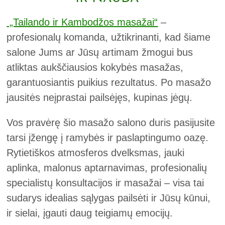
„Tailando ir Kambodžos masažai“
–
profesionalų komanda, užtikrinanti, kad šiame
salone Jums ar Jūsų artimam žmogui bus
atliktas aukščiausios kokybės masažas,
garantuosiantis puikius rezultatus. Po masažo
jausitės neįprastai pailsėjęs, kupinas jėgų.
Vos pravėrę šio masažo salono duris pasijusite
tarsi įžengę į ramybės ir paslaptingumo oazę.
Rytietiškos atmosferos dvelksmas, jauki
aplinka, malonus aptarnavimas, profesionalių
specialistų konsultacijos ir masažai – visa tai
sudarys idealias sąlygas pailsėti ir Jūsų kūnui,
ir sielai, įgauti daug teigiamų emocijų.