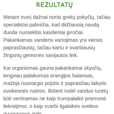
REZULTATŲ
Metant svorį dažnai norisi greitų pokyčių, tačiau
specialistai pabrėžia, kad didžiausią naudą
duoda nuoseklūs kasdieniai įpročiai.
Pakankamas vandens vartojimas yra vienas
paprasčiausių, tačiau kartu ir svarbiausių
žingsnių geresnės savijautos link.
Kai organizmas gauna pakankamai skysčių,
lengviau palaikomas energijos balansas,
mažėja nuovargio pojūtis ir paprasčiau laikytis
sveikesnės rutinos. Būtent todėl vanduo turėtų
būti vertinamas ne kaip trumpalaikė priemonė
lieknėjimui, o kaip svarbi ilgalaikės sveikos
gyvensenos dalis.