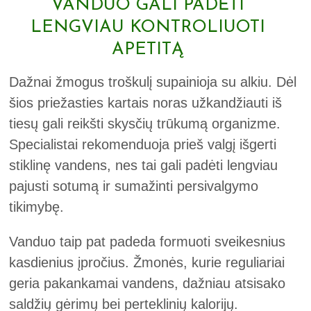
VANDUO GALI PADĖTI
LENGVIAU KONTROLIUOTI
APETITĄ
Dažnai žmogus troškulį supainioja su alkiu. Dėl
šios priežasties kartais noras užkandžiauti iš
tiesų gali reikšti skysčių trūkumą organizme.
Specialistai rekomenduoja prieš valgį išgerti
stiklinę vandens, nes tai gali padėti lengviau
pajusti sotumą ir sumažinti persivalgymo
tikimybę.
Vanduo taip pat padeda formuoti sveikesnius
kasdienius įpročius. Žmonės, kurie reguliariai
geria pakankamai vandens, dažniau atsisako
saldžių gėrimų bei perteklinių kalorijų.