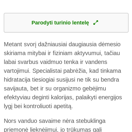
Parodyti turinio lentelę
Metant svorį dažniausiai daugiausia dėmesio
skiriama mitybai ir fiziniam aktyvumui, tačiau
labai svarbus vaidmuo tenka ir vandens
vartojimui. Specialistai pabrėžia, kad tinkama
hidratacija tiesiogiai susijusi ne tik su bendra
savijauta, bet ir su organizmo gebėjimu
efektyviau deginti kalorijas, palaikyti energijos
lygį bei kontroliuoti apetitą.
Nors vanduo savaime nėra stebuklinga
priemonė lieknėjimui, jo trūkumas gali