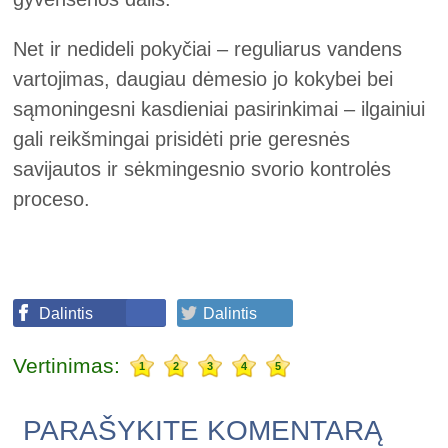
Net ir nedideli pokyčiai – reguliarus vandens
vartojimas, daugiau dėmesio jo kokybei bei
sąmoningesni kasdieniai pasirinkimai – ilgainiui
gali reikšmingai prisidėti prie geresnės
savijautos ir sėkmingesnio svorio kontrolės
proceso.
Dalintis
Dalintis
Vertinimas:
1
2
3
4
5
PARAŠYKITE KOMENTARĄ