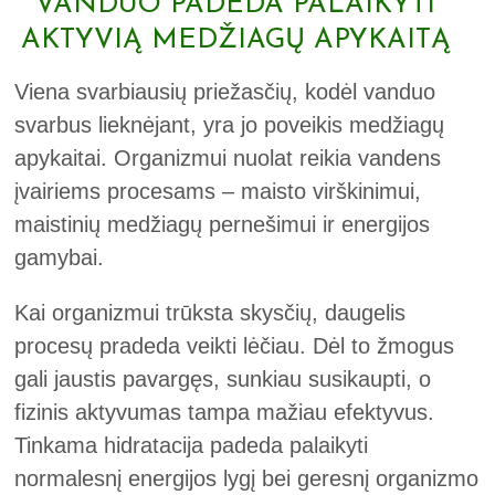
VANDUO PADEDA PALAIKYTI
AKTYVIĄ MEDŽIAGŲ APYKAITĄ
Viena svarbiausių priežasčių, kodėl vanduo
svarbus lieknėjant, yra jo poveikis medžiagų
apykaitai. Organizmui nuolat reikia vandens
įvairiems procesams – maisto virškinimui,
maistinių medžiagų pernešimui ir energijos
gamybai.
Kai organizmui trūksta skysčių, daugelis
procesų pradeda veikti lėčiau. Dėl to žmogus
gali jaustis pavargęs, sunkiau susikaupti, o
fizinis aktyvumas tampa mažiau efektyvus.
Tinkama hidratacija padeda palaikyti
normalesnį energijos lygį bei geresnį organizmo