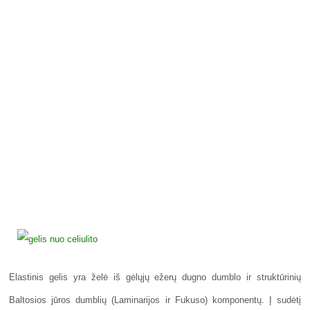
Elastinis gelis yra želė iš gėlųjų ežerų dugno dumblo ir struktūrinių
Baltosios jūros dumblių (Laminarijos ir Fukuso) komponentų. Į sudėtį