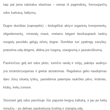
taip pat įeina natūralus elastinas – vienas iš pagrindinių, formuojančių
odos karkasą, baltymų.
Dugno dumblas (sapropelis) – biologiškai aktyvi organinių komponentų,
oligoelementų, mineralų masė, metams bėgant besikaupianti tankių
nuogulų pavidalu gėlųjų ežerų dugne. Dumblas turi ypatingų savybių:
praturtina odą drėgme, didina jos turgorą, stangrumą ir jaunatviškumą.
Paskirsčius gelį ant odos ploto, turinčio randų ir strijų, pakitęs audinys
yra struktūrizuojamas ir greitai atstatomas. Reguliarus gelio naudojimas
daro Jūsų siluetą ryškų, pastebimai patempia raukšles pilvo, krūtinės,
klubų, kelių zonose.
Skirstant gelį odos paviršiuje Jūs pajusite lengvą šaltuką, ir jau po kelių
minučių – po delnais pasikeitusią švelnią ir stangrią odą.