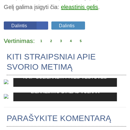
Gelį galima įsigyti čia:
eleastinis gelis
.
Dalintis
Dalintis
Vertinimas:
1
2
3
4
5
KITI STRAIPSNIAI APIE
SVORIO METIMĄ
KAIP SULIEKNĖTI PRIEŠ VESTUVES
LIEKNĖJIMO DIRŽAS VULKAN
PARAŠYKITE KOMENTARĄ