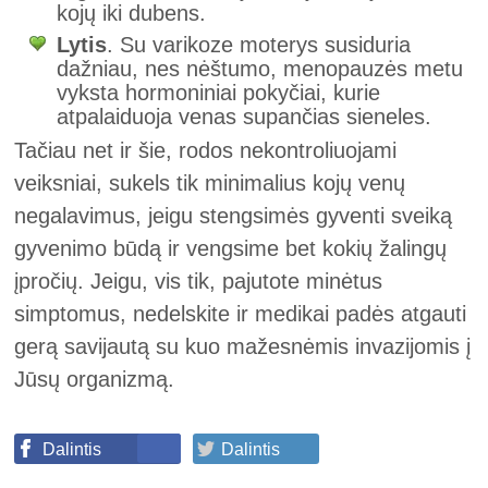
kojų iki dubens.
Lytis
. Su varikoze moterys susiduria
dažniau, nes nėštumo, menopauzės metu
vyksta hormoniniai pokyčiai, kurie
atpalaiduoja venas supančias sieneles.
Tačiau net ir šie, rodos nekontroliuojami
veiksniai, sukels tik minimalius kojų venų
negalavimus, jeigu stengsimės gyventi sveiką
gyvenimo būdą ir vengsime bet kokių žalingų
įpročių. Jeigu, vis tik, pajutote minėtus
simptomus, nedelskite ir medikai padės atgauti
gerą savijautą su kuo mažesnėmis invazijomis į
Jūsų organizmą.
Dalintis
Dalintis