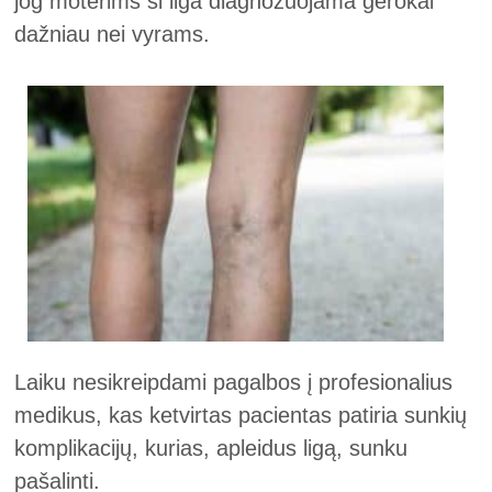
jog moterims ši liga diagnozuojama gerokai
dažniau nei vyrams.
Laiku nesikreipdami pagalbos į profesionalius
medikus, kas ketvirtas pacientas patiria sunkių
komplikacijų, kurias, apleidus ligą, sunku
pašalinti.