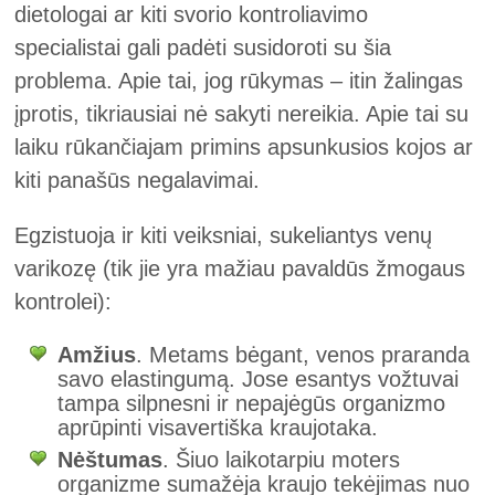
dietologai ar kiti svorio kontroliavimo
specialistai gali padėti susidoroti su šia
problema. Apie tai, jog rūkymas – itin žalingas
įprotis, tikriausiai nė sakyti nereikia. Apie tai su
laiku rūkančiajam primins apsunkusios kojos ar
kiti panašūs negalavimai.
Egzistuoja ir kiti veiksniai, sukeliantys venų
varikozę (tik jie yra mažiau pavaldūs žmogaus
kontrolei):
Amžius
. Metams bėgant, venos praranda
savo elastingumą. Jose esantys vožtuvai
tampa silpnesni ir nepajėgūs organizmo
aprūpinti visavertiška kraujotaka.
Nėštumas
. Šiuo laikotarpiu moters
organizme sumažėja kraujo tekėjimas nuo