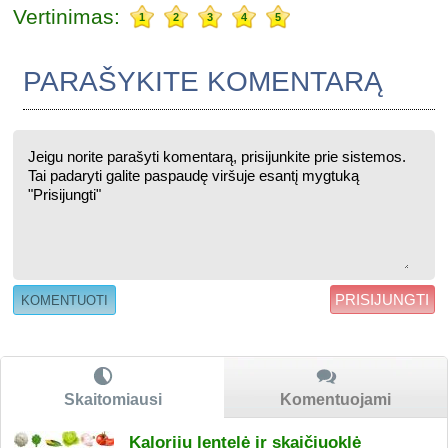
Vertinimas:
1
2
3
4
5
PARAŠYKITE KOMENTARĄ
PRISIJUNGTI
Skaitomiausi
Komentuojami
Kalorijų lentelė ir skaičiuoklė