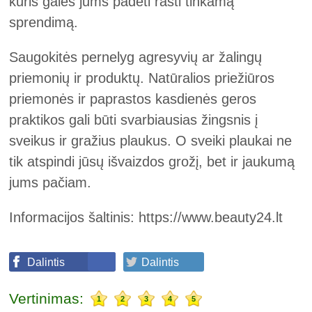
kuris galės jums padėti rasti tinkamą
sprendimą.
Saugokitės pernelyg agresyvių ar žalingų
priemonių ir produktų. Natūralios priežiūros
priemonės ir paprastos kasdienės geros
praktikos gali būti svarbiausias žingsnis į
sveikus ir gražius plaukus. O sveiki plaukai ne
tik atspindi jūsų išvaizdos grožį, bet ir jaukumą
jums pačiam.
Informacijos šaltinis: https://www.beauty24.lt
Dalintis
Dalintis
Vertinimas:
1
2
3
4
5