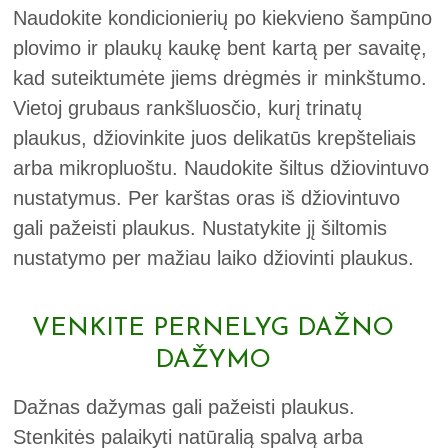
Naudokite kondicionierių po kiekvieno šampūno
plovimo ir plaukų kaukę bent kartą per savaitę,
kad suteiktumėte jiems drėgmės ir minkštumo.
Vietoj grubaus rankšluosčio, kurį trinatų
plaukus, džiovinkite juos delikatūs krepšteliais
arba mikropluoštu. Naudokite šiltus džiovintuvo
nustatymus. Per karštas oras iš džiovintuvo
gali pažeisti plaukus. Nustatykite jį šiltomis
nustatymo per mažiau laiko džiovinti plaukus.
VENKITE PERNELYG DAŽNO
DAŽYMO
Dažnas dažymas gali pažeisti plaukus.
Stenkitės palaikyti natūralią spalvą arba