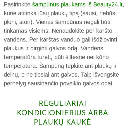
Pasirinkite
šampūnus plaukams iš Beauty24.lt
,
kurie atitinka jūsų plaukų tipą (sausi, riebūs,
ploni, stori). Vienas šampūnas negali būti
tinkamas visiems. Nenaudokite per karšto
vandens. Per karštas vanduo gali išdžiovinti
plaukus ir dirginti galvos odą. Vandens
temperatūra turėtų būti šiltesnė nei kūno
temperatūra. Šampūną tepkite ant plaukų ir
delnų, o ne tiesiai ant galvos. Taip išvengsite
pernelyg sausinančio poveikio galvos odai.
REGULIARIAI
KONDICIONIERIUS ARBA
PLAUKŲ KAUKĖ