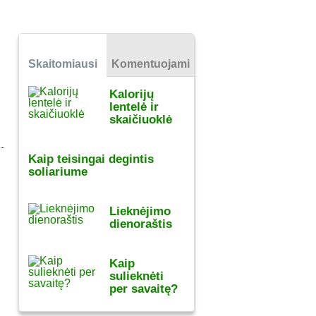
Skaitomiausi
Komentuojami
Kalorijų
lentelė ir
skaičiuoklė
Kaip teisingai degintis
soliariume
Lieknėjimo
dienoraštis
Kaip
sulieknėti
per savaitę?