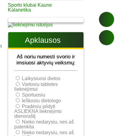
Sporto klubai Kaune
Kalanetika
Apklausos
i
Aš noriu numesti svorio ir
imsiuosi aktyvių veiksmų:
Laikysiuosi dietos
Vartosiu tabletes
lieknėjimui
Sportuosiu
Ieškosiu dietologo
Pradėsiu pildyti
ASLIEKNA lieknėjimo
dienoraštį
Nieko nedarysiu, nes aš
patenkita
Nieko nedarysiu, nes aš