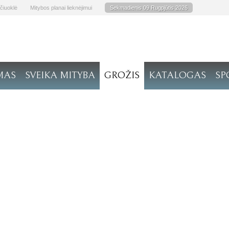
čiuoklė
Mitybos planai lieknėjimui
Sekmadienis 09 Rugpjūtis 2026
MAS
SVEIKA MITYBA
GROŽIS
KATALOGAS
SP