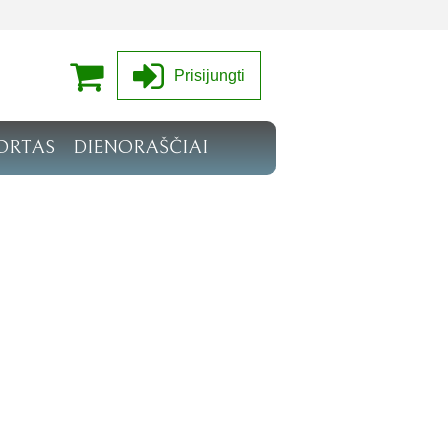
Prisijungti
ORTAS
DIENORAŠČIAI