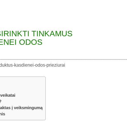
IRINKTI TINKAMUS
ENEI ODOS
veikatai
?
raktas į veiksmingumą
nis