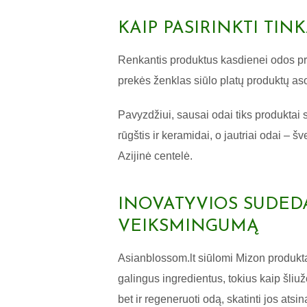
KAIP PASIRINKTI TI
Renkantis produktus kasdienei odos priež
prekės ženklas siūlo platų produktų aso
Pavyzdžiui, sausai odai tiks produktai
rūgštis ir keramidai, o jautriai odai – š
Azijinė centelė.
INOVATYVIOS SUDEDA
VEIKSMINGUMĄ
Asianblossom.lt siūlomi Mizon produkta
galingus ingredientus, tokius kaip šliuž
bet ir regeneruoti odą, skatinti jos at