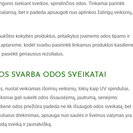
ngsnis siekiant sveikos, spindinčios odos. Tinkamai parinkti
balansą, bet ir padeda apsaugoti nuo aplinkos žalingų veiksnių,
aukštos kokybės produktus, pritaikytus įvairiems odos tipams ir
aptarsime, kodėl svarbu pasirinkti tinkamus produktus kasdiene
 pasiekti geriausius rezultatus.
OS SVARBA ODOS SVEIKATAI
 nuolat veikiamas išorinių veiksnių, tokių kaip UV spinduliai,
eiksniai gali sukelti odos išsausėjimą, jautrumą, senėjimo
dienė odos priežiūra padeda ne tik išsaugoti odos sveikatą, bet
guliarus drėkinimas, apsauga nuo saulės ir švelnus valymas yra
 odą sveiką ir jaunatvišką.