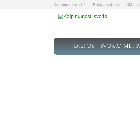
Kaip numesti svorio?
Efektyvios dietos
KMI skai
DIETOS
SVORIO METI