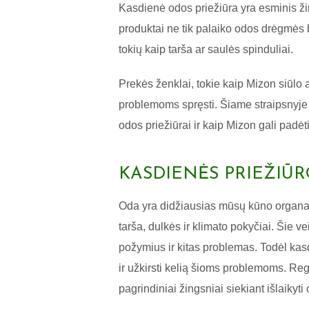
Kasdienė odos priežiūra yra esminis ži
produktai ne tik palaiko odos drėgmės 
tokių kaip tarša ar saulės spinduliai.
Prekės ženklai, tokie kaip Mizon siūlo 
problemoms spręsti. Šiame straipsnyje 
odos priežiūrai ir kaip Mizon gali padėti
KASDIENĖS PRIEŽIŪR
Oda yra didžiausias mūsų kūno organas,
tarša, dulkės ir klimato pokyčiai. Šie v
požymius ir kitas problemas. Todėl kas
ir užkirsti kelią šioms problemoms. Re
pagrindiniai žingsniai siekiant išlaikyti