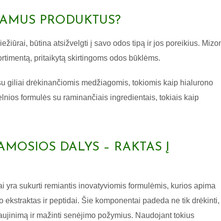
NKAMUS PRODUKTUS?
iūrai, būtina atsižvelgti į savo odos tipą ir jos poreikius. Mizo
rtimentą, pritaikytą skirtingoms odos būklėms.
 su giliai drėkinančiomis medžiagomis, tokiomis kaip hialurono
velnios formulės su raminančiais ingredientais, tokiais kaip
MOSIOS DALYS – RAKTAS Į
i yra sukurti remiantis inovatyviomis formulėmis, kurios apima
o ekstraktas ir peptidai. Šie komponentai padeda ne tik drėkinti,
sinaujinimą ir mažinti senėjimo požymius. Naudojant tokius