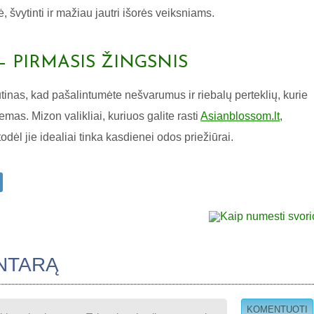
 švytinti ir mažiau jautri išorės veiksniams.
 PIRMASIS ŽINGSNIS
ūtinas, kad pašalintumėte nešvarumus ir riebalų perteklių, kurie
emas. Mizon valikliai, kuriuos galite rasti
Asianblossom.lt
,
odėl jie idealiai tinka kasdienei odos priežiūrai.
NTARĄ