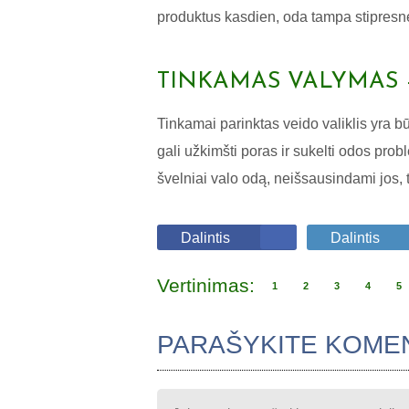
produktus kasdien, oda tampa stipresnė,
TINKAMAS VALYMAS –
Tinkamai parinktas veido valiklis yra b
gali užkimšti poras ir sukelti odos probl
švelniai valo odą, neišsausindami jos, t
Dalintis
Dalintis
Vertinimas:
1
2
3
4
5
PARAŠYKITE KOME