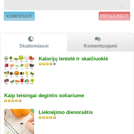
PRISIJUNGTI
Skaitomiausi
Komentuojami
Kalorijų lentelė ir skaičiuoklė
Kaip teisingai degintis soliariume
Lieknėjimo dienoraštis