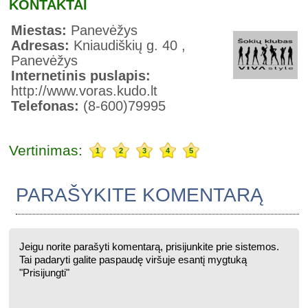
KONTAKTAI
Miestas:
Panevėžys
Adresas:
Kniaudiškių g. 40 ,
Panevėžys
Internetinis puslapis:
http://www.voras.kudo.lt
Telefonas:
(8-600)79995
Vertinimas:
1
2
3
4
5
PARAŠYKITE KOMENTARĄ