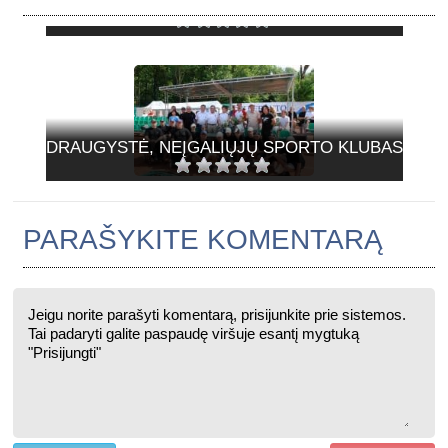
VILNIAUS M. BRIDŽO KLUBAS
DRAUGYSTĖ, NEĮGALIŲJŲ SPORTO KLUBAS
PARAŠYKITE KOMENTARĄ