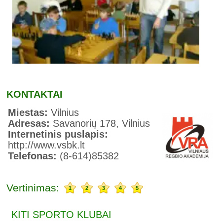
KONTAKTAI
Miestas:
Vilnius
Adresas:
Savanorių 178, Vilnius
Internetinis puslapis:
http://www.vsbk.lt
Telefonas:
(8-614)85382
Vertinimas:
1
2
3
4
5
KITI SPORTO KLUBAI