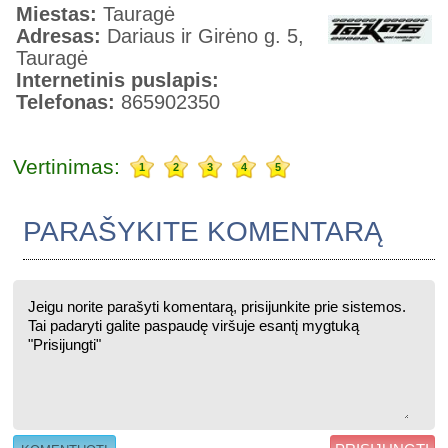
Miestas:
Tauragė
Adresas:
Dariaus ir Girėno g. 5,
Tauragė
Internetinis puslapis:
Telefonas:
865902350
Vertinimas:
1
2
3
4
5
PARAŠYKITE KOMENTARĄ