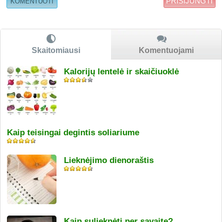
PRISIJUNGTI
Skaitomiausi
Komentuojami
Kalorijų lentelė ir skaičiuoklė
Kaip teisingai degintis soliariume
Lieknėjimo dienoraštis
Kaip sulieknėti per savaitę?