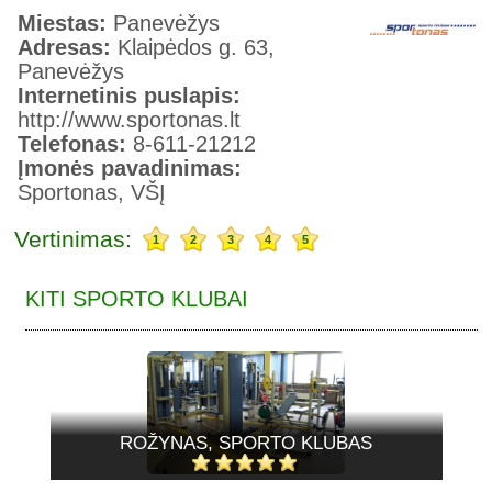
Miestas:
Panevėžys
Adresas:
Klaipėdos g. 63,
Panevėžys
Internetinis puslapis:
http://www.sportonas.lt
Telefonas:
8-611-21212
Įmonės pavadinimas:
Sportonas, VŠĮ
Vertinimas:
1
2
3
4
5
KITI SPORTO KLUBAI
ROŽYNAS, SPORTO KLUBAS