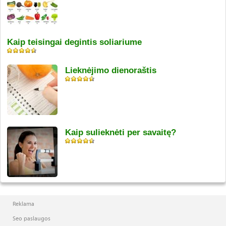
Kaip teisingai degintis soliariume
Lieknėjimo dienoraštis
Kaip sulieknėti per savaitę?
Reklama
Seo paslaugos