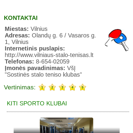
KONTAKTAI
Miestas:
Vilnius
Adresas:
Olandų g. 6 / Vasaros g.
1, Vilnius
Internetinis puslapis:
http://www.vilniaus-stalo-tenisas.lt
Telefonas:
8-654-02059
Įmonės pavadinimas:
VšĮ
"Sostinės stalo teniso klubas"
Vertinimas:
1
2
3
4
5
KITI SPORTO KLUBAI