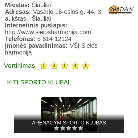
Miestas:
Šiauliai
Adresas:
Vasario 16-osios g. 44, 3
aukštas , Šiauliai
Internetinis puslapis:
http://www.sielosharmonija.com
Telefonas:
8 614 12124
Įmonės pavadinimas:
VŠĮ Sielos
harmonija
Vertinimas:
1
2
3
4
5
KITI SPORTO KLUBAI
ARENAGYM SPORTO KLUBAS