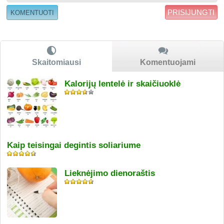
PRISIJUNGTI
Skaitomiausi
Komentuojami
Kalorijų lentelė ir skaičiuoklė
Kaip teisingai degintis soliariume
Lieknėjimo dienoraštis