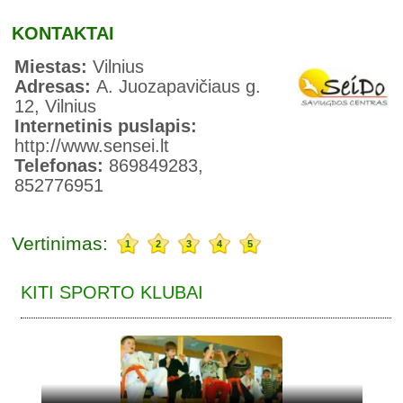
KONTAKTAI
Miestas:
Vilnius
Adresas:
A. Juozapavičiaus g.
12, Vilnius
Internetinis puslapis:
http://www.sensei.lt
Telefonas:
869849283,
852776951
Vertinimas:
1
2
3
4
5
KITI SPORTO KLUBAI