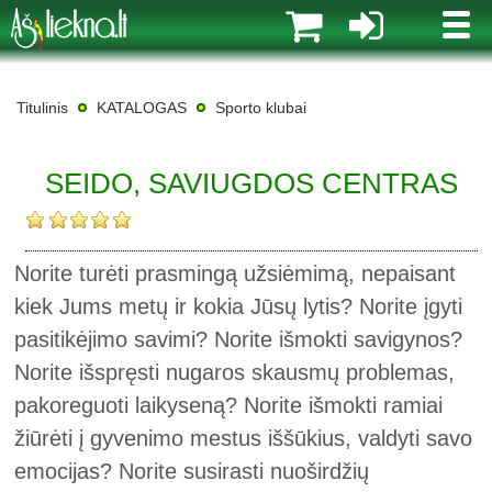
MENI
Titulinis
KATALOGAS
Sporto klubai
SEIDO, SAVIUGDOS CENTRAS
Norite turėti prasmingą užsiėmimą, nepaisant
kiek Jums metų ir kokia Jūsų lytis? Norite įgyti
pasitikėjimo savimi? Norite išmokti savigynos?
Norite išspręsti nugaros skausmų problemas,
pakoreguoti laikyseną? Norite išmokti ramiai
žiūrėti į gyvenimo mestus iššūkius, valdyti savo
emocijas? Norite susirasti nuoširdžių