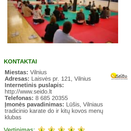
KONTAKTAI
Miestas:
Vilnius
Adresas:
Laisvės pr. 121, Vilnius
Internetinis puslapis:
http://www.seido.lt
Telefonas:
8 685 20355
Įmonės pavadinimas:
Lūšis, Vilniaus
tradicinio karate do ir kitų kovos menų
klubas
Vertinimas:
1
2
3
4
5