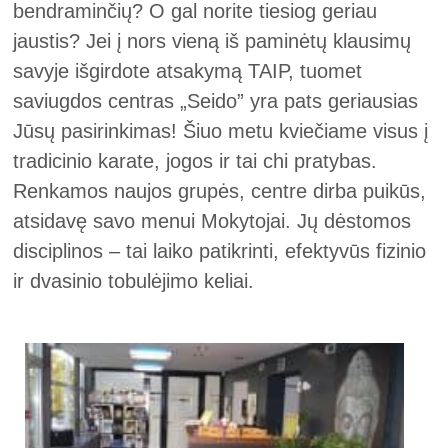
bendraminčių? O gal norite tiesiog geriau
jaustis? Jei į nors vieną iš paminėtų klausimų
savyje išgirdote atsakymą TAIP, tuomet
saviugdos centras „Seido” yra pats geriausias
Jūsų pasirinkimas! Šiuo metu kviečiame visus į
tradicinio karate, jogos ir tai chi pratybas.
Renkamos naujos grupės, centre dirba puikūs,
atsidavę savo menui Mokytojai. Jų dėstomos
disciplinos – tai laiko patikrinti, efektyvūs fizinio
ir dvasinio tobulėjimo keliai.