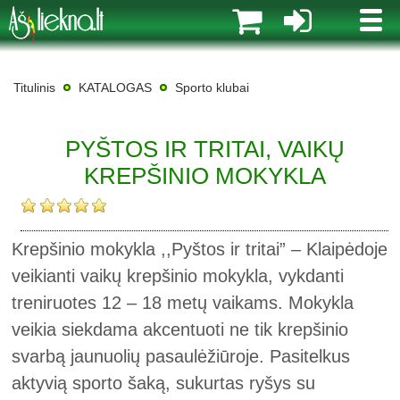
MENI
Titulinis
KATALOGAS
Sporto klubai
PYŠTOS IR TRITAI, VAIKŲ
KREPŠINIO MOKYKLA
Krepšinio mokykla ,,Pyštos ir tritai” – Klaipėdoje
veikianti vaikų krepšinio mokykla, vykdanti
treniruotes 12 – 18 metų vaikams. Mokykla
veikia siekdama akcentuoti ne tik krepšinio
svarbą jaunuolių pasaulėžiūroje. Pasitelkus
aktyvią sporto šaką, sukurtas ryšys su