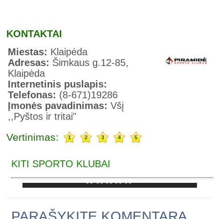
KONTAKTAI
Miestas:
Klaipėda
Adresas:
Šimkaus g.12-85,
Klaipėda
Internetinis puslapis:
Telefonas:
(8-671)19286
Įmonės pavadinimas:
Všį
,,Pyštos ir tritai"
Vertinimas:
1
2
3
4
5
KITI SPORTO KLUBAI
V. CHOMIČIAUS KREPŠINIO MOKYKLA
PARAŠYKITE KOMENTARĄ