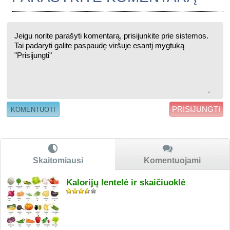
PRISIJUNGTI
Skaitomiausi
Komentuojami
Kalorijų lentelė ir skaičiuoklė