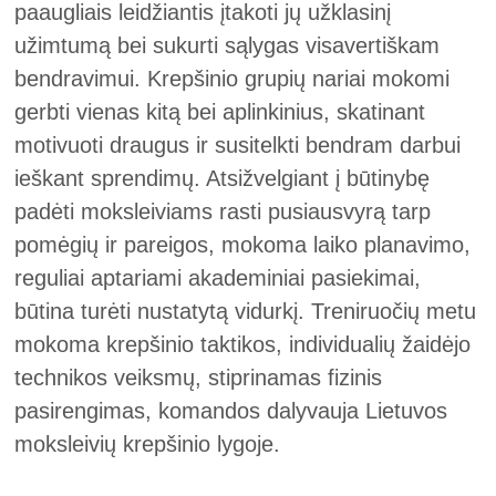
paaugliais leidžiantis įtakoti jų užklasinį
užimtumą bei sukurti sąlygas visavertiškam
bendravimui. Krepšinio grupių nariai mokomi
gerbti vienas kitą bei aplinkinius, skatinant
motivuoti draugus ir susitelkti bendram darbui
ieškant sprendimų. Atsižvelgiant į būtinybę
padėti moksleiviams rasti pusiausvyrą tarp
pomėgių ir pareigos, mokoma laiko planavimo,
reguliai aptariami akademiniai pasiekimai,
būtina turėti nustatytą vidurkį. Treniruočių metu
mokoma krepšinio taktikos, individualių žaidėjo
technikos veiksmų, stiprinamas fizinis
pasirengimas, komandos dalyvauja Lietuvos
moksleivių krepšinio lygoje.