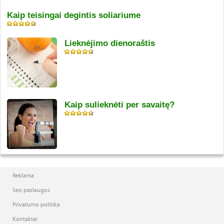
Kaip teisingai degintis soliariume
Lieknėjimo dienoraštis
Kaip sulieknėti per savaitę?
Reklama
Seo paslaugos
Privatumo politika
Kontaktai