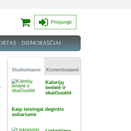
Prisijungti
ORTAS
DIENORAŠČIAI
Skaitomiausi
Komentuojami
Kalorijų
lentelė ir
skaičiuoklė
Kaip teisingai degintis
soliariume
Lieknėjimo