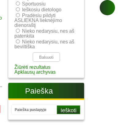
Sportuosiu
Ieškosiu dietologo
Pradėsiu pildyti
ASLIEKNA lieknėjimo
dienoraštį
Nieko nedarysiu, nes aš
patenkita
Nieko nedarysiu, nes aš
beviltiška
Žiūrėti rezultatus
Apklausų archyvas
Paieška