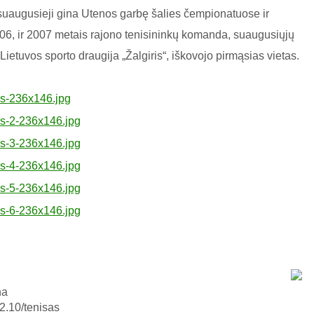
r suaugusieji gina Utenos garbę šalies čempionatuose ir
06, ir 2007 metais rajono tenisininkų komanda, suaugusiųjų
ietuvos sporto draugija „Žalgiris“, iškovojo pirmąsias vietas.
na
12.10/tenisas