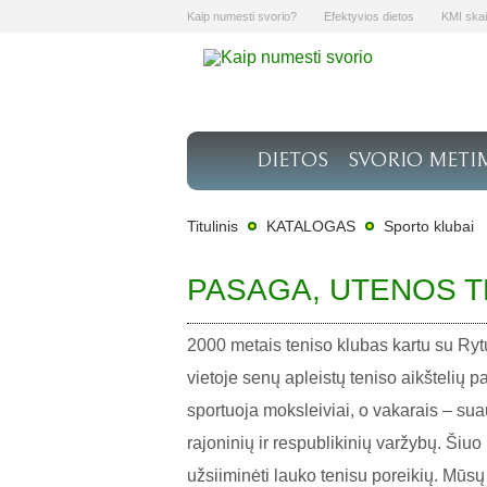
Kaip numesti svorio?
Efektyvios dietos
KMI skai
DIETOS
SVORIO METI
Titulinis
KATALOGAS
Sporto klubai
PASAGA, UTENOS T
2000 metais teniso klubas kartu su Rytų
vietoje senų apleistų teniso aikštelių 
sportuoja moksleiviai, o vakarais – su
rajoninių ir respublikinių varžybų. Šiuo
užsiiminėti lauko tenisu poreikių. Mūsų