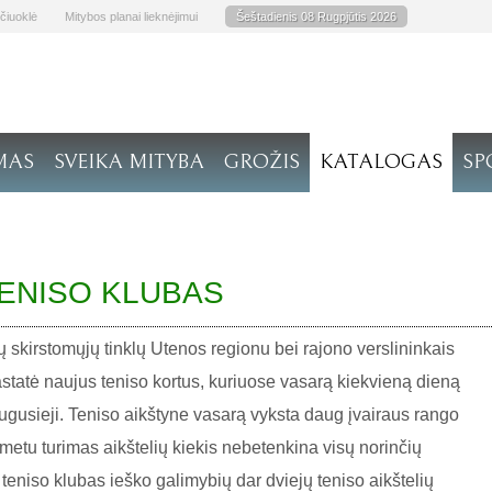
čiuoklė
Mitybos planai lieknėjimui
Šeštadienis 08 Rugpjūtis 2026
MAS
SVEIKA MITYBA
GROŽIS
KATALOGAS
SP
ENISO KLUBAS
 skirstomųjų tinklų Utenos regionu bei rajono verslininkais
pastatė naujus teniso kortus, kuriuose vasarą kiekvieną dieną
augusieji. Teniso aikštyne vasarą vyksta daug įvairaus rango
 metu turimas aikštelių kiekis nebetenkina visų norinčių
 teniso klubas ieško galimybių dar dviejų teniso aikštelių