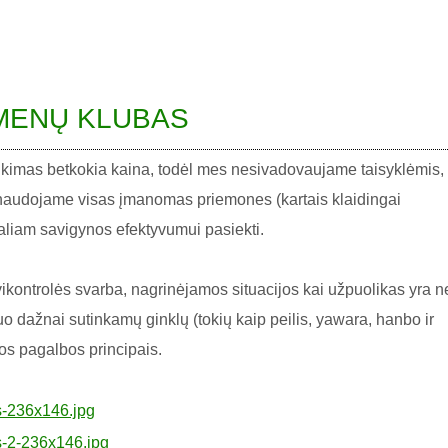
MENŲ KLUBAS
šlikimas betkokia kaina, todėl mes nesivadovaujame taisyklėmis,
 naudojame visas įmanomas priemones (kartais klaidingai
liam savigynos efektyvumui pasiekti.
ikontrolės svarba, nagrinėjamos situacijos kai užpuolikas yra n
o dažnai sutinkamų ginklų (tokių kaip peilis, yawara, hanbo ir
os pagalbos principais.