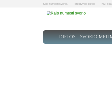
Kaip numesti svorio?
Efektyvios dietos
KMI skai
DIETOS
SVORIO METI