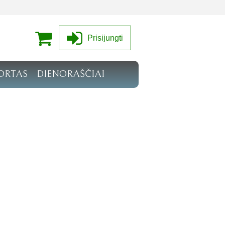
Prisijungti
ORTAS
DIENORAŠČIAI