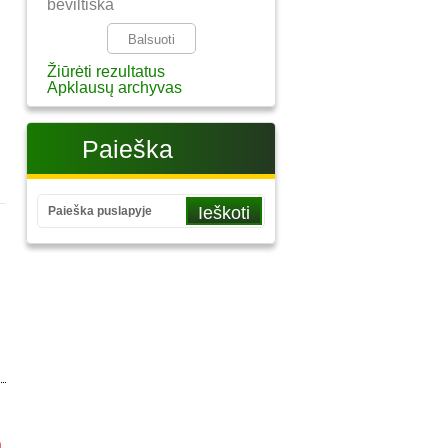
beviltiška
Žiūrėti rezultatus
Apklausų archyvas
Paieška