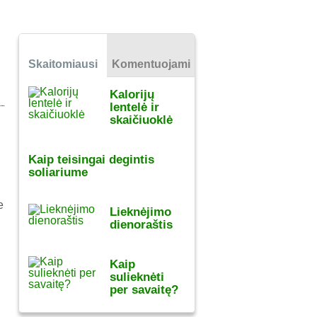
Skaitomiausi
Komentuojami
Kalorijų
lentelė ir
skaičiuoklė
Kaip teisingai degintis
soliariume
e
Lieknėjimo
dienoraštis
Kaip
sulieknėti
per savaitę?