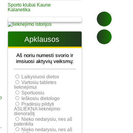
Sporto klubai Kaune
Kalanetika
Apklausos
Aš noriu numesti svorio ir
imsiuosi aktyvių veiksmų:
Laikysiuosi dietos
Vartosiu tabletes
lieknėjimui
Sportuosiu
Ieškosiu dietologo
Pradėsiu pildyti
ASLIEKNA lieknėjimo
dienoraštį
Nieko nedarysiu, nes aš
patenkita
Nieko nedarysiu, nes aš