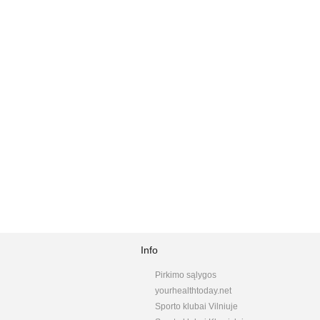
Info
Pirkimo sąlygos
yourhealthtoday.net
Sporto klubai Vilniuje