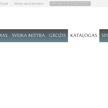
čiuoklė
Mitybos planai lieknėjimui
Sekmadienis 09 Rugpjūtis 2026
MAS
SVEIKA MITYBA
GROŽIS
KATALOGAS
SP