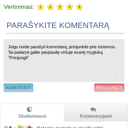
Vertinimas:
1
2
3
4
5
PARAŠYKITE KOMENTARĄ
PRISIJUNGTI
Skaitomiausi
Komentuojami