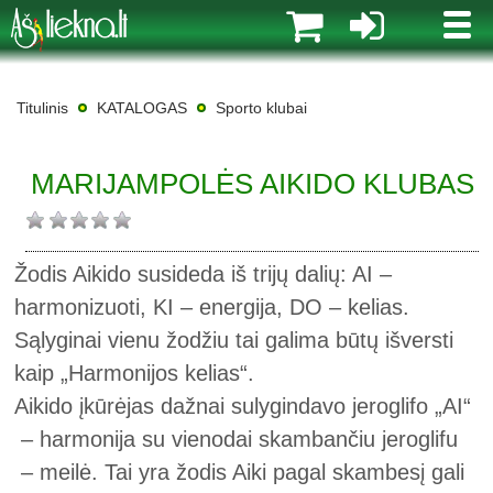
MENI
Titulinis
KATALOGAS
Sporto klubai
MARIJAMPOLĖS AIKIDO KLUBAS
Žodis Aikido susideda iš trijų dalių: AI –
harmonizuoti, KI – energija, DO – kelias.
Sąlyginai vienu žodžiu tai galima būtų išversti
kaip „Harmonijos kelias“.
Aikido įkūrėjas dažnai sulygindavo jeroglifo „AI“
– harmonija su vienodai skambančiu jeroglifu
– meilė. Tai yra žodis Aiki pagal skambesį gali