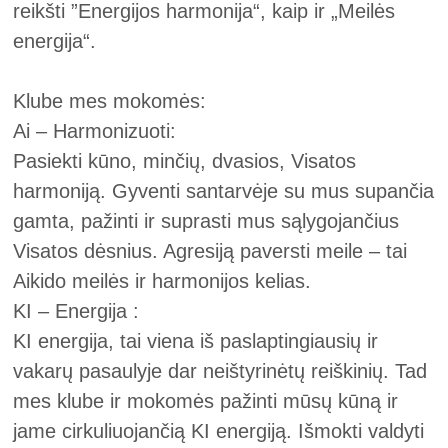
reikšti ”Energijos harmonija“, kaip ir „Meilės
energija“.
Klube mes mokomės:
Ai – Harmonizuoti:
Pasiekti kūno, minčių, dvasios, Visatos
harmoniją. Gyventi santarvėje su mus supančia
gamta, pažinti ir suprasti mus sąlygojančius
Visatos dėsnius. Agresiją paversti meile – tai
Aikido meilės ir harmonijos kelias.
KI – Energija :
KI energija, tai viena iš paslaptingiausių ir
vakarų pasaulyje dar neištyrinėtų reiškinių. Tad
mes klube ir mokomės pažinti mūsų kūną ir
jame cirkuliuojančią KI energiją. Išmokti valdyti