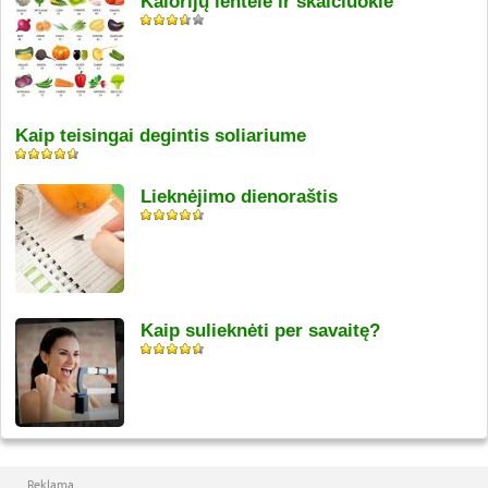
Kalorijų lentelė ir skaičiuoklė
Kaip teisingai degintis soliariume
Lieknėjimo dienoraštis
Kaip sulieknėti per savaitę?
Reklama