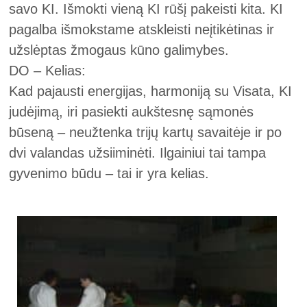
savo KI. Išmokti vieną KI rūšį pakeisti kita. KI
pagalba išmokstame atskleisti neįtikėtinas ir
užslėptas žmogaus kūno galimybes.
DO – Kelias:
Kad pajausti energijas, harmoniją su Visata, KI
judėjimą, iri pasiekti aukštesnę sąmonės
būseną – neužtenka trijų kartų savaitėje ir po
dvi valandas užsiiminėti. Ilgainiui tai tampa
gyvenimo būdu – tai ir yra kelias.