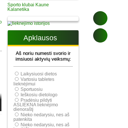
Sporto klubai Kaune
Kalanetika
Apklausos
Aš noriu numesti svorio ir
imsiuosi aktyvių veiksmų:
Laikysiuosi dietos
Vartosiu tabletes
lieknėjimui
Sportuosiu
Ieškosiu dietologo
Pradėsiu pildyti
ASLIEKNA lieknėjimo
dienoraštį
Nieko nedarysiu, nes aš
patenkita
Nieko nedarysiu, nes aš