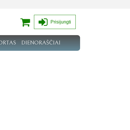
Prisijungti
ORTAS
DIENORAŠČIAI