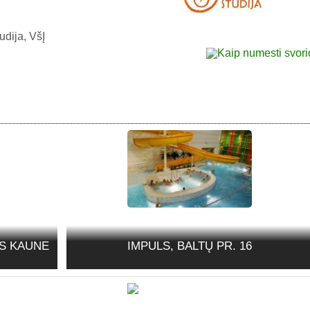
udija, VšĮ
S KAUNE
IMPULS, BALTŲ PR. 16