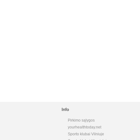
Info
Pirkimo sąlygos
yourhealthtoday.net
Sporto klubai Vilniuje