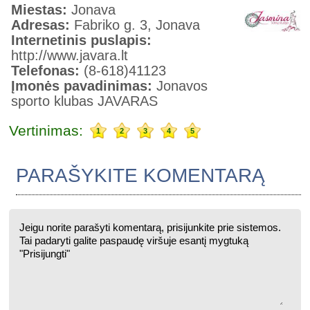
Miestas:
Jonava
Adresas:
Fabriko g. 3, Jonava
Internetinis puslapis:
http://www.javara.lt
Telefonas:
(8-618)41123
Įmonės pavadinimas:
Jonavos
sporto klubas JAVARAS
Vertinimas:
1
2
3
4
5
PARAŠYKITE KOMENTARĄ