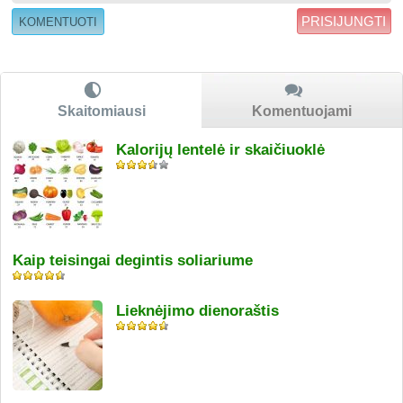
PRISIJUNGTI
Skaitomiausi
Komentuojami
Kalorijų lentelė ir skaičiuoklė
Kaip teisingai degintis soliariume
Lieknėjimo dienoraštis