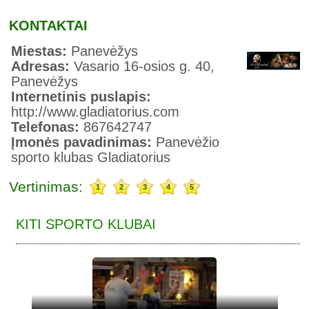
KONTAKTAI
Miestas:
Panevėžys
Adresas:
Vasario 16-osios g. 40,
Panevėžys
Internetinis puslapis:
http://www.gladiatorius.com
Telefonas:
867642747
Įmonės pavadinimas:
Panevėžio
sporto klubas Gladiatorius
Vertinimas:
1
2
3
4
5
KITI SPORTO KLUBAI