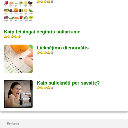
Kaip teisingai degintis soliariume
Lieknėjimo dienoraštis
Kaip sulieknėti per savaitę?
Reklama