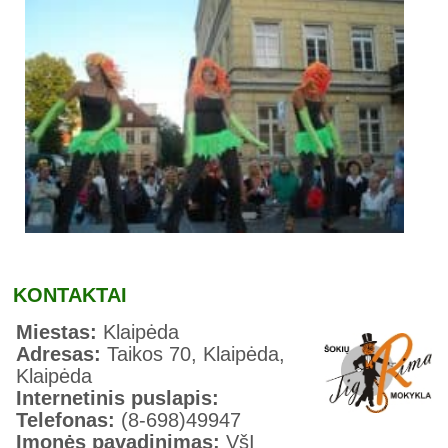
KONTAKTAI
Miestas:
Klaipėda
Adresas:
Taikos 70, Klaipėda,
Klaipėda
Internetinis puslapis:
Telefonas:
(8-698)49947
Įmonės pavadinimas:
VšĮ