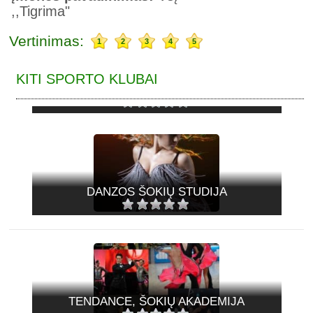
,,Tigrima"
Vertinimas:
1
2
3
4
5
KITI SPORTO KLUBAI
COSTA RICA, ŠOKIŲ STUDIJA
DANZOS ŠOKIŲ STUDIJA
TENDANCE, ŠOKIŲ AKADEMIJA