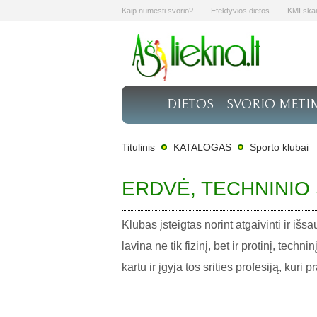
Kaip numesti svorio?
Efektyvios dietos
KMI skai
DIETOS
SVORIO METI
Titulinis
KATALOGAS
Sporto klubai
ERDVĖ, TECHNINIO
Klubas įsteigtas norint atgaivinti ir iš
lavina ne tik fizinį, bet ir protinį, te
kartu ir įgyja tos srities profesiją, kuri