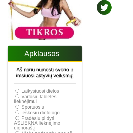
Apklausos
Aš noriu numesti svorio ir
imsiuosi aktyvių veiksmų:
Laikysiuosi dietos
Vartosiu tabletes
lieknėjimui
Sportuosiu
Ieškosiu dietologo
Pradėsiu pildyti
ASLIEKNA lieknėjimo
dienoraštį