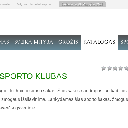
čiuoklė
Mitybos planai lieknėjimui
Šeštadienis 08 Rugpjūtis 2026
MAS
SVEIKA MITYBA
GROŽIS
KATALOGAS
SP
 SPORTO KLUBAS
saugoti techninio soprto šakas. Šios šakos naudingos tuo kad, jos
chninį zmogaus išsilavinima. Lankydamas šias sporto šakas, žmogus
 praverčia gyvenime.