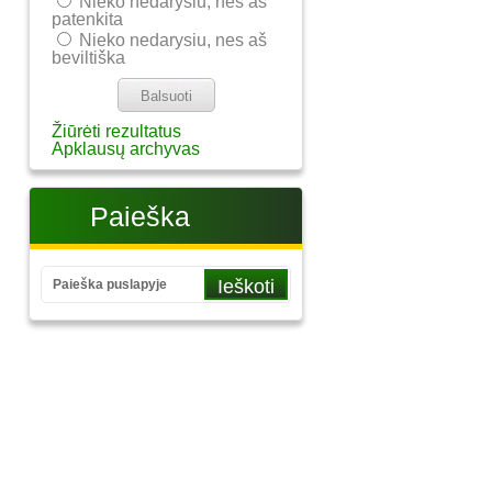
Nieko nedarysiu, nes aš
patenkita
Nieko nedarysiu, nes aš
beviltiška
Žiūrėti rezultatus
Apklausų archyvas
Paieška