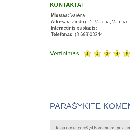
KONTAKTAI
Miestas:
Varėna
Adresas:
Žiedo g. 5, Varėna, Varėna
Internetinis puslapis:
Telefonas:
(8-698)03244
Vertinimas:
1
2
3
4
5
PARAŠYKITE KOME