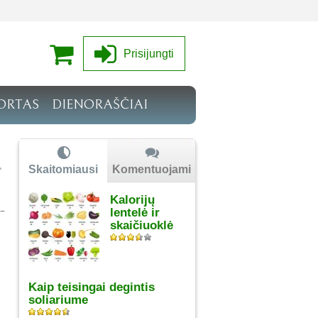
Prisijungti
ORTAS
DIENORAŠČIAI
Skaitomiausi
Komentuojami
Kalorijų
lentelė ir
skaičiuoklė
Kaip teisingai degintis
soliariume