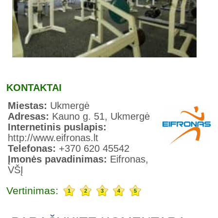
KONTAKTAI
Miestas:
Ukmergė
Adresas:
Kauno g. 51, Ukmergė
Internetinis puslapis:
http://www.eifronas.lt
Telefonas:
+370 620 45542
Įmonės pavadinimas:
Eifronas,
VŠĮ
Vertinimas:
1
2
3
4
5