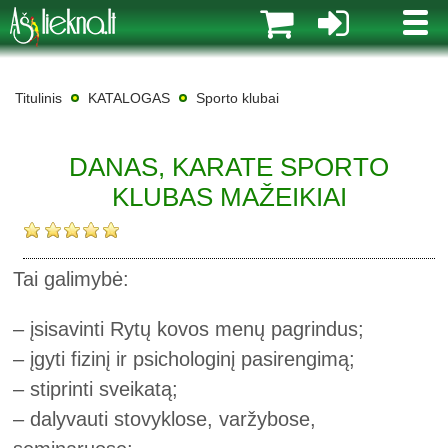
MENI
Titulinis
KATALOGAS
Sporto klubai
DANAS, KARATE SPORTO
KLUBAS MAŽEIKIAI
Tai galimybė:
– įsisavinti Rytų kovos menų pagrindus;
– įgyti fizinį ir psichologinį pasirengimą;
– stiprinti sveikatą;
– dalyvauti stovyklose, varžybose,