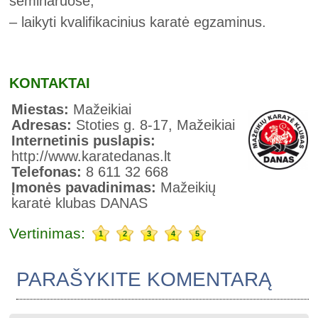
seminaruose;
– laikyti kvalifikacinius karatė egzaminus.
KONTAKTAI
Miestas:
Mažeikiai
Adresas:
Stoties g. 8-17, Mažeikiai
Internetinis puslapis:
http://www.karatedanas.lt
Telefonas:
8 611 32 668
Įmonės pavadinimas:
Mažeikių
karatė klubas DANAS
Vertinimas:
1
2
3
4
5
PARAŠYKITE KOMENTARĄ