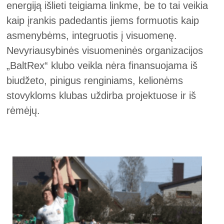
energiją išlieti teigiama linkme, be to tai veikia
kaip įrankis padedantis jiems formuotis kaip
asmenybėms, integruotis į visuomenę.
Nevyriausybinės visuomeninės organizacijos
„BaltRex“ klubo veikla nėra finansuojama iš
biudžeto, pinigus renginiams, kelionėms
stovykloms klubas uždirba projektuose ir iš
rėmėjų.