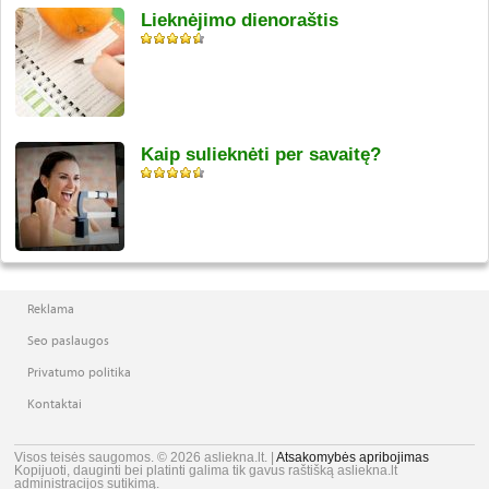
Lieknėjimo dienoraštis
Kaip sulieknėti per savaitę?
Reklama
Seo paslaugos
Privatumo politika
Kontaktai
Visos teisės saugomos. © 2026 asliekna.lt. |
Atsakomybės apribojimas
Kopijuoti, dauginti bei platinti galima tik gavus raštišką asliekna.lt
administracijos sutikimą.