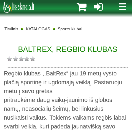
MENI
Titulinis
KATALOGAS
Sporto klubai
BALTREX, REGBIO KLUBAS
Regbio klubas ,,BaltRex“ jau 19 metų vysto
plačią sportinę ir ugdomąją veiklą. Pastaruoju
metu į savo gretas
pritraukėme daug vaikų-jaunimo iš globos
namų, neasocialių šeimų, bei linkusius
nusikalsti vaikus. Tokiems vaikams regbis labai
svarbi veikla, kuri padeda jaunatvišką savo