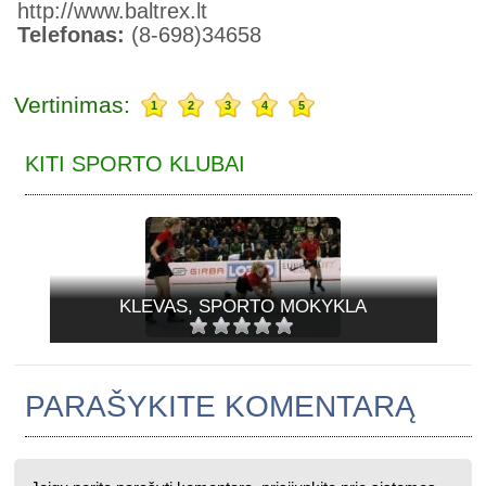
http://www.baltrex.lt
Telefonas:
(8-698)34658
Vertinimas:
1
2
3
4
5
KITI SPORTO KLUBAI
KLEVAS, SPORTO MOKYKLA
PARAŠYKITE KOMENTARĄ