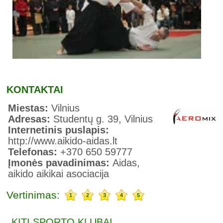
KONTAKTAI
Miestas:
Vilnius
Adresas:
Studentų g. 39, Vilnius
Internetinis puslapis:
http://www.aikido-aidas.lt
Telefonas:
+370 650 59777
Įmonės pavadinimas:
Aidas,
aikido aikikai asociacija
Vertinimas:
1
2
3
4
5
KITI SPORTO KLUBAI