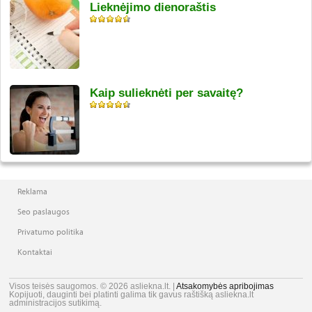
Lieknėjimo dienoraštis
Kaip sulieknėti per savaitę?
Reklama
Seo paslaugos
Privatumo politika
Kontaktai
Visos teisės saugomos. © 2026 asliekna.lt. |
Atsakomybės apribojimas
Kopijuoti, dauginti bei platinti galima tik gavus raštišką asliekna.lt
administracijos sutikimą.