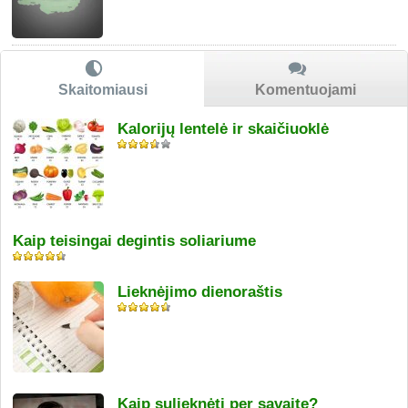
Skaitomiausi
Komentuojami
Kalorijų lentelė ir skaičiuoklė
Kaip teisingai degintis soliariume
Lieknėjimo dienoraštis
Kaip sulieknėti per savaitę?