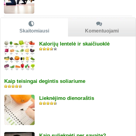
Skaitomiausi
Komentuojami
Kalorijų lentelė ir skaičiuoklė
Kaip teisingai degintis soliariume
Lieknėjimo dienoraštis
Kaip sulieknėti per savaitę?