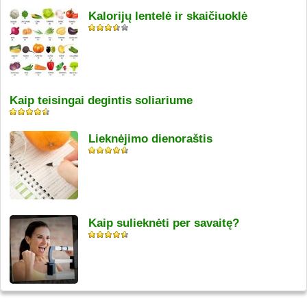
Kalorijų lentelė ir skaičiuoklė
Kaip teisingai degintis soliariume
Lieknėjimo dienoraštis
Kaip sulieknėti per savaitę?