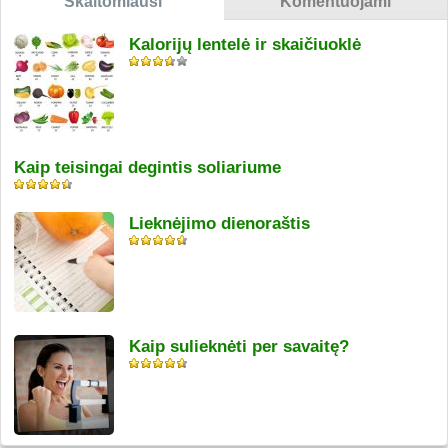
Skaitomiausi
Komentuojami
Kalorijų lentelė ir skaičiuoklė
Kaip teisingai degintis soliariume
Lieknėjimo dienoraštis
Kaip sulieknėti per savaitę?