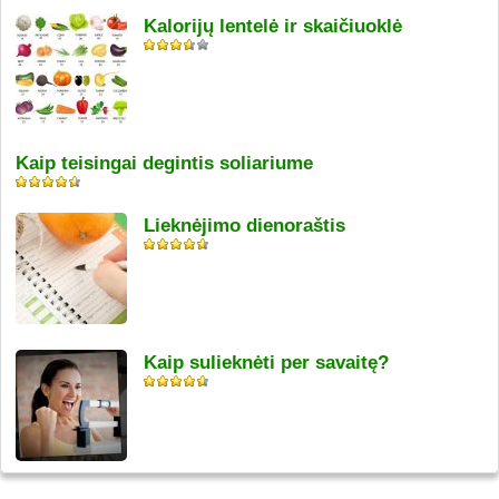
Kalorijų lentelė ir skaičiuoklė
Kaip teisingai degintis soliariume
Lieknėjimo dienoraštis
Kaip sulieknėti per savaitę?