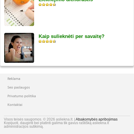
Kaip sulieknėti per savaitę?
Reklama
Seo paslaugos
Privatumo politika
Kontaktai
Visos teisės saugomos. © 2026 asliekna.lt. |
Atsakomybės apribojimas
Kopijuoti, dauginti bei platinti galima tik gavus raštišką asliekna.lt
administracijos sutikimą.