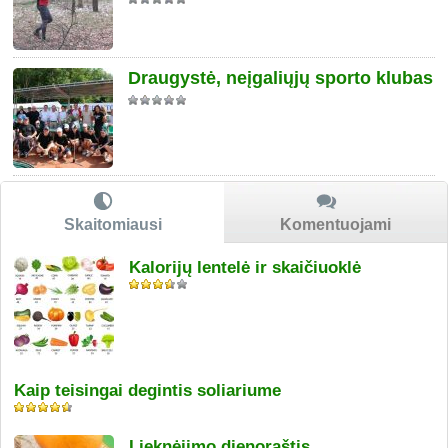
Draugystė, neįgaliųjų sporto klubas
Skaitomiausi
Komentuojami
Kalorijų lentelė ir skaičiuoklė
Kaip teisingai degintis soliariume
Lieknėjimo dienoraštis