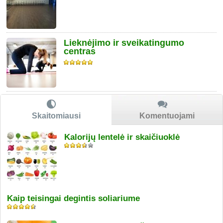
Lieknėjimo ir sveikatingumo
centras
Skaitomiausi
Komentuojami
Kalorijų lentelė ir skaičiuoklė
Kaip teisingai degintis soliariume