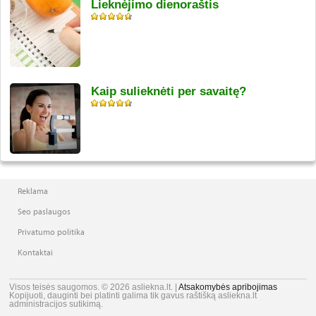
Lieknėjimo dienoraštis
Kaip sulieknėti per savaitę?
Reklama
Seo paslaugos
Privatumo politika
Kontaktai
Visos teisės saugomos. © 2026 asliekna.lt. |
Atsakomybės apribojimas
Kopijuoti, dauginti bei platinti galima tik gavus raštišką asliekna.lt
administracijos sutikimą.