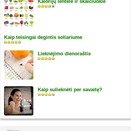
Kalorijų lentelė ir skaičiuoklė
Kaip teisingai degintis soliariume
Lieknėjimo dienoraštis
Kaip sulieknėti per savaitę?
Reklama