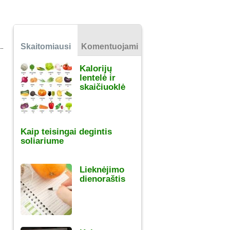
Skaitomiausi
Komentuojami
Kalorijų
lentelė ir
skaičiuoklė
Kaip teisingai degintis
soliariume
Lieknėjimo
dienoraštis