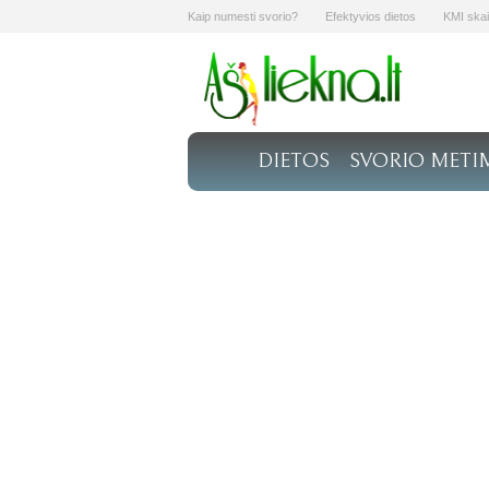
Kaip numesti svorio?
Efektyvios dietos
KMI skai
DIETOS
SVORIO METI