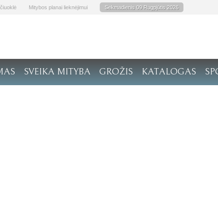
čiuoklė
Mitybos planai lieknėjimui
Sekmadienis 09 Rugpjūtis 2026
MAS
SVEIKA MITYBA
GROŽIS
KATALOGAS
SP