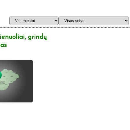
vienuoliai, grindų
bas