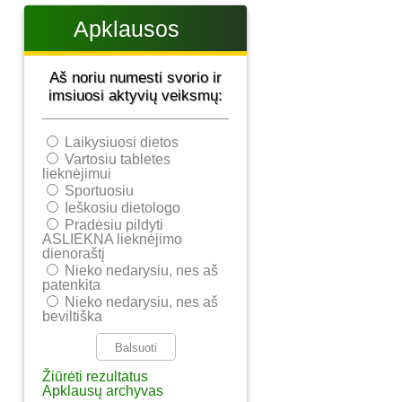
Apklausos
Aš noriu numesti svorio ir
imsiuosi aktyvių veiksmų:
Laikysiuosi dietos
Vartosiu tabletes
lieknėjimui
Sportuosiu
Ieškosiu dietologo
Pradėsiu pildyti
ASLIEKNA lieknėjimo
dienoraštį
Nieko nedarysiu, nes aš
patenkita
Nieko nedarysiu, nes aš
beviltiška
Žiūrėti rezultatus
Apklausų archyvas