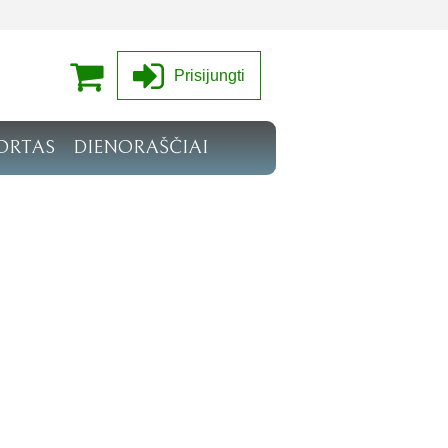
Prisijungti
ORTAS
DIENORAŠČIAI