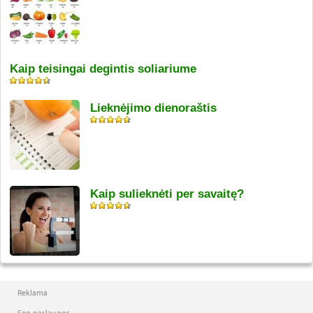
Kaip teisingai degintis soliariume
Lieknėjimo dienoraštis
Kaip sulieknėti per savaitę?
Reklama