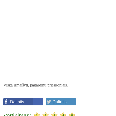
Viską išmaišyti, pagardinti prieskoniais.
Dalintis
Dalintis
Vertinimas:
1
2
3
4
5