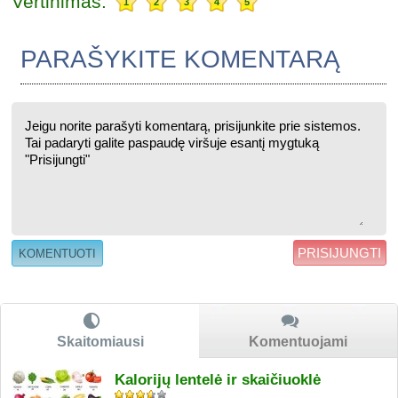
Vertinimas:
1
2
3
4
5
PARAŠYKITE KOMENTARĄ
PRISIJUNGTI
Skaitomiausi
Komentuojami
Kalorijų lentelė ir skaičiuoklė