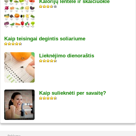
Kalorijų lentelė ir skaičiuoklė
Kaip teisingai degintis soliariume
Lieknėjimo dienoraštis
Kaip sulieknėti per savaitę?
Reklama