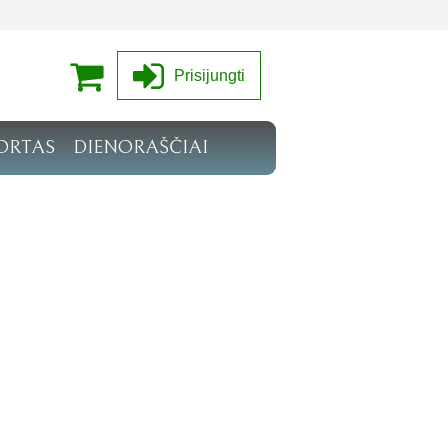
Prisijungti
ORTAS
DIENORAŠČIAI