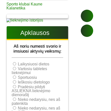
Sporto klubai Kaune
Kalanetika
Apklausos
Aš noriu numesti svorio ir
imsiuosi aktyvių veiksmų:
Laikysiuosi dietos
Vartosiu tabletes
lieknėjimui
Sportuosiu
Ieškosiu dietologo
Pradėsiu pildyti
ASLIEKNA lieknėjimo
dienoraštį
Nieko nedarysiu, nes aš
patenkita
Nieko nedarysiu, nes aš