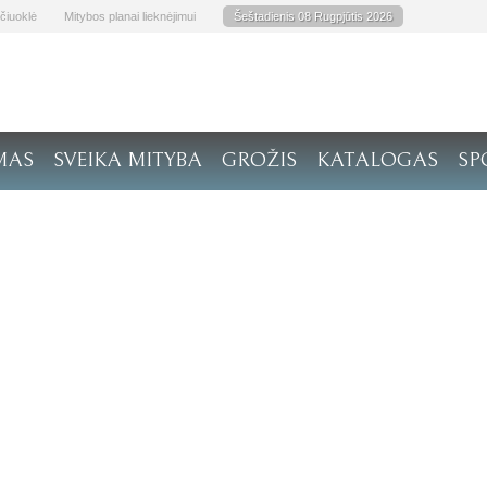
čiuoklė
Mitybos planai lieknėjimui
Šeštadienis 08 Rugpjūtis 2026
MAS
SVEIKA MITYBA
GROŽIS
KATALOGAS
SP