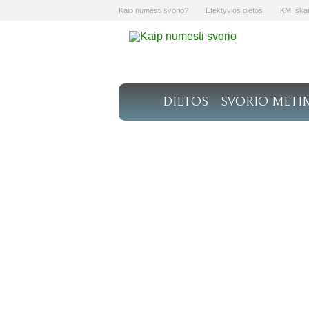
Kaip numesti svorio?
Efektyvios dietos
KMI skai
DIETOS
SVORIO METI