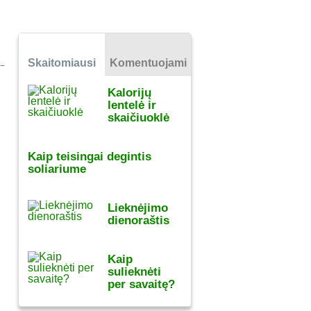
Skaitomiausi
Komentuojami
Kalorijų
lentelė ir
skaičiuoklė
Kaip teisingai degintis
soliariume
Lieknėjimo
dienoraštis
Kaip
sulieknėti
per savaitę?