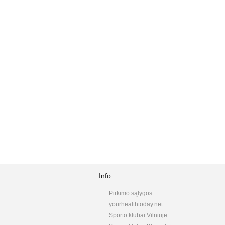
Info
Pirkimo sąlygos
yourhealthtoday.net
Sporto klubai Vilniuje