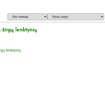
 žirgų lenktynių