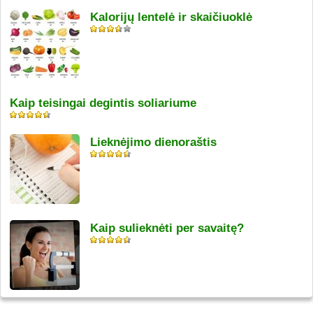
Kalorijų lentelė ir skaičiuoklė
Kaip teisingai degintis soliariume
Lieknėjimo dienoraštis
Kaip sulieknėti per savaitę?