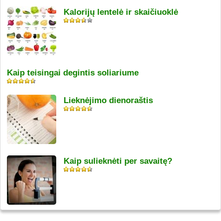
Kalorijų lentelė ir skaičiuoklė
Kaip teisingai degintis soliariume
Lieknėjimo dienoraštis
Kaip sulieknėti per savaitę?