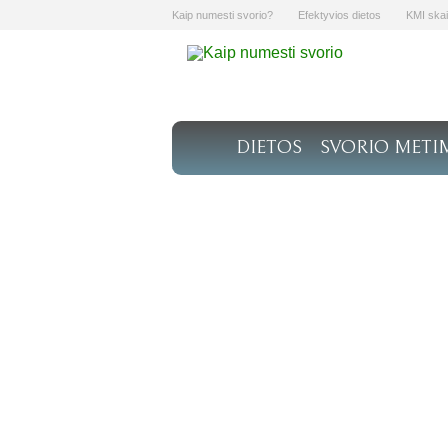
Kaip numesti svorio?
Efektyvios dietos
KMI skai
DIETOS
SVORIO METI