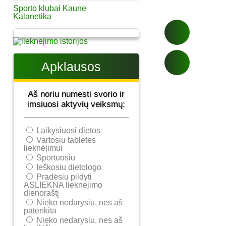
Sporto klubai Kaune
Kalanetika
Apklausos
Aš noriu numesti svorio ir
imsiuosi aktyvių veiksmų:
Laikysiuosi dietos
Vartosiu tabletes
lieknėjimui
Sportuosiu
Ieškosiu dietologo
Pradėsiu pildyti
ASLIEKNA lieknėjimo
dienoraštį
Nieko nedarysiu, nes aš
patenkita
Nieko nedarysiu, nes aš