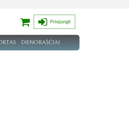
Prisijungti
ORTAS
DIENORAŠČIAI