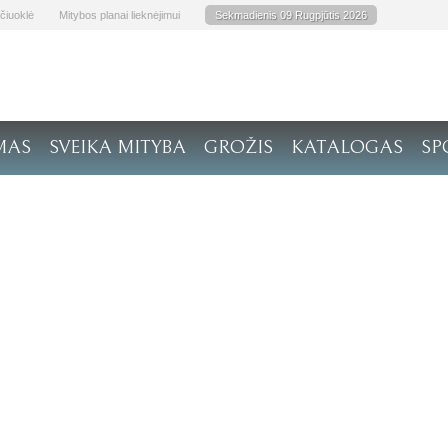
čiuoklė
Mitybos planai lieknėjimui
Sekmadienis 09 Rugpjūtis 2026
MAS
SVEIKA MITYBA
GROŽIS
KATALOGAS
SP