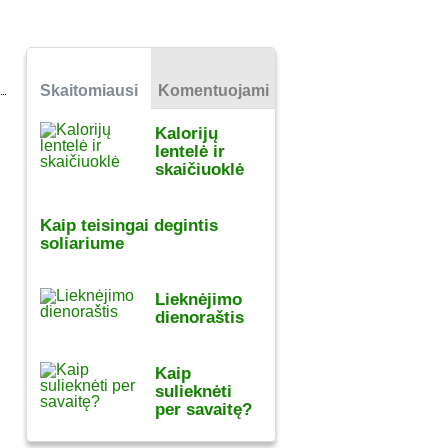
Skaitomiausi
Komentuojami
Kalorijų
lentelė ir
skaičiuoklė
Kaip teisingai degintis
soliariume
Lieknėjimo
dienoraštis
Kaip
sulieknėti
per savaitę?