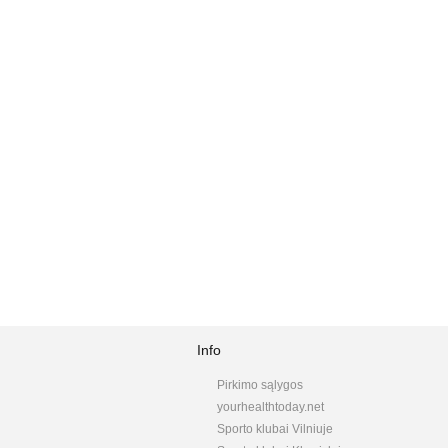
Info
Pirkimo sąlygos
yourhealthtoday.net
Sporto klubai Vilniuje