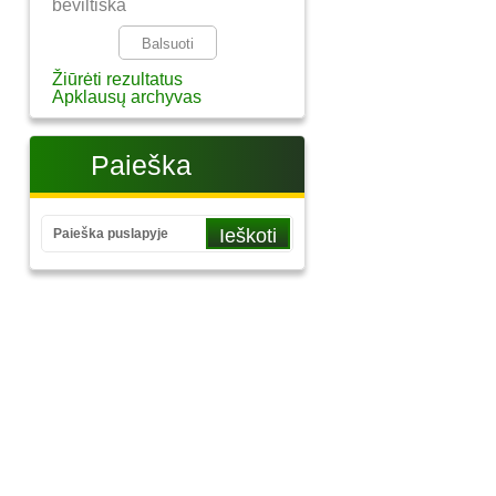
beviltiška
Žiūrėti rezultatus
Apklausų archyvas
Paieška