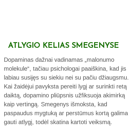
ATLYGIO KELIAS SMEGENYSE
Dopaminas dažnai vadinamas „malonumo
molekule“, tačiau psichologai paaiškina, kad jis
labiau susijęs su siekiu nei su pačiu džiaugsmu.
Kai žaidėjui pavyksta pereiti lygį ar surinkti retą
daiktą, dopamino pliūpsnis užfiksuoja akimirką
kaip vertingą. Smegenys išmoksta, kad
paspaudus mygtuką ar perstūmus kortą galima
gauti atlygį, todėl skatina kartoti veiksmą.