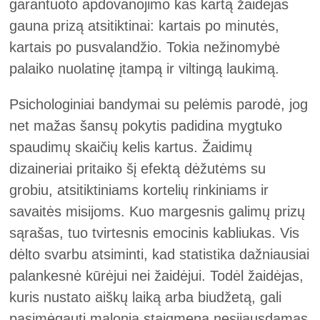
garantuoto apdovanojimo kas kartą žaidėjas
gauna prizą atsitiktinai: kartais po minutės,
kartais po pusvalandžio. Tokia nežinomybė
palaiko nuolatinę įtampą ir viltingą laukimą.
Psichologiniai bandymai su pelėmis parodė, jog
net mažas šansų pokytis padidina mygtuko
spaudimų skaičių kelis kartus. Žaidimų
dizaineriai pritaiko šį efektą dėžutėms su
grobiu, atsitiktiniams kortelių rinkiniams ir
savaitės misijoms. Kuo margesnis galimų prizų
sąrašas, tuo tvirtesnis emocinis kabliukas. Vis
dėlto svarbu atsiminti, kad statistika dažniausiai
palankesnė kūrėjui nei žaidėjui. Todėl žaidėjas,
kuris nustato aiškų laiką arba biudžetą, gali
pasimėgauti malonia staigmena nesijausdamas