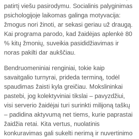
patirtį viešu pasirodymu. Socialinis palyginimas
psichologijoje laikomas galinga motyvacija:
žmogus nori žinoti, ar sekasi geriau už draugą.
Kai programa parodo, kad žaidėjas aplenkė 80
% kitų žmonių, suveikia pasididžiavimas ir
noras pakilti dar aukščiau.
Bendruomeniniai renginiai, tokie kaip
savaitgalio turnyrai, prideda terminą, todėl
spaudimas žaisti kyla greičiau. Mokslininkai
pastebi, jog kolektyviniai tikslai – pavyzdžiui,
visi serverio žaidėjai turi surinkti milijoną taškų
– padidina aktyvumą net tiems, kurie paprastai
žaidžia retai. Kita vertus, nuolatinis
konkuravimas gali sukelti nerimą ir nuvertinimo