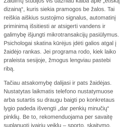
Žaidimų studijos vis dažniau kalba apie „etišką
dizainą“, kuris siekia pramogos be žalos. Tai
reiškia aiškius sustojimo signalus, automatinį
priminimą išsitiesti ar atsigerti vandens ir
galimybę išjungti mikrotransakcijų pasiūlymus.
Psichologai skatina kūrėjus įdėti galios atgal į
žaidėjo rankas. Jei programa rodo, kiek laiko
praleista sesijoje, žmogus lengviau pastebi
ribą.
Tačiau atsakomybę dalijasi ir pats žaidėjas.
Nustatytas laikmatis telefono nustatymuose
arba sutartis su draugu baigti po konkretaus
lygio padeda išvengti „dar penkių minučių“
pinklių. Be to, rekomenduojama per savaitę
suplanuoti įvairių veiklų – sporto, skaitymo,