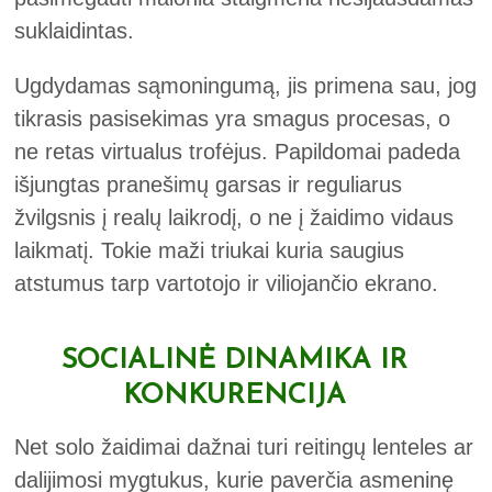
suklaidintas.
Ugdydamas sąmoningumą, jis primena sau, jog
tikrasis pasisekimas yra smagus procesas, o
ne retas virtualus trofėjus. Papildomai padeda
išjungtas pranešimų garsas ir reguliarus
žvilgsnis į realų laikrodį, o ne į žaidimo vidaus
laikmatį. Tokie maži triukai kuria saugius
atstumus tarp vartotojo ir viliojančio ekrano.
SOCIALINĖ DINAMIKA IR
KONKURENCIJA
Net solo žaidimai dažnai turi reitingų lenteles ar
dalijimosi mygtukus, kurie paverčia asmeninę