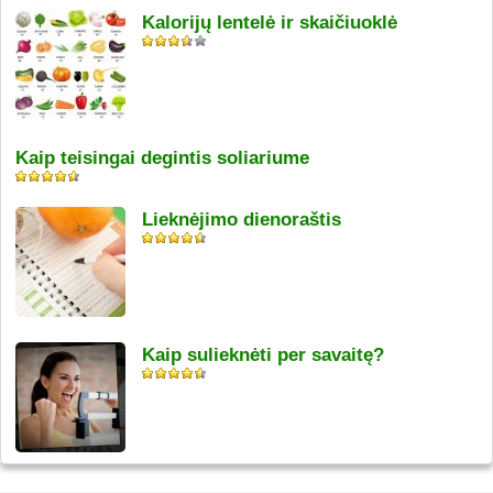
Kalorijų lentelė ir skaičiuoklė
Kaip teisingai degintis soliariume
Lieknėjimo dienoraštis
Kaip sulieknėti per savaitę?