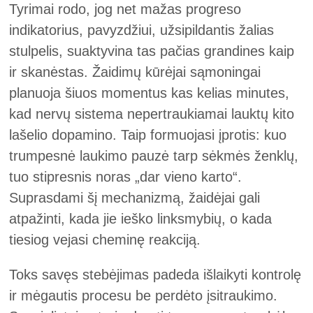
Tyrimai rodo, jog net mažas progreso
indikatorius, pavyzdžiui, užsipildantis žalias
stulpelis, suaktyvina tas pačias grandines kaip
ir skanėstas. Žaidimų kūrėjai sąmoningai
planuoja šiuos momentus kas kelias minutes,
kad nervų sistema nepertraukiamai lauktų kito
lašelio dopamino. Taip formuojasi įprotis: kuo
trumpesnė laukimo pauzė tarp sėkmės ženklų,
tuo stipresnis noras „dar vieno karto“.
Suprasdami šį mechanizmą, žaidėjai gali
atpažinti, kada jie ieško linksmybių, o kada
tiesiog vejasi cheminę reakciją.
Toks savęs stebėjimas padeda išlaikyti kontrolę
ir mėgautis procesu be perdėto įsitraukimo.