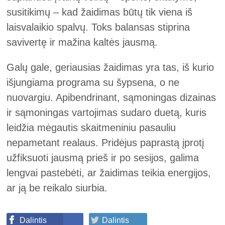
susitikimų – kad žaidimas būtų tik viena iš
laisvalaikio spalvų. Toks balansas stiprina
savivertę ir mažina kaltės jausmą.
Galų gale, geriausias žaidimas yra tas, iš kurio
išjungiama programa su šypsena, o ne
nuovargiu. Apibendrinant, sąmoningas dizainas
ir sąmoningas vartojimas sudaro duetą, kuris
leidžia mėgautis skaitmeniniu pasauliu
nepametant realaus. Pridėjus paprastą įprotį
užfiksuoti jausmą prieš ir po sesijos, galima
lengvai pastebėti, ar žaidimas teikia energijos,
ar ją be reikalo siurbia.
Dalintis
Dalintis