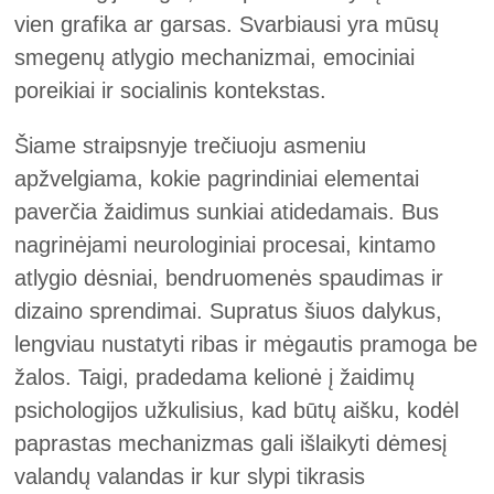
vien grafika ar garsas. Svarbiausi yra mūsų
smegenų atlygio mechanizmai, emociniai
poreikiai ir socialinis kontekstas.
Šiame straipsnyje trečiuoju asmeniu
apžvelgiama, kokie pagrindiniai elementai
paverčia žaidimus sunkiai atidedamais. Bus
nagrinėjami neurologiniai procesai, kintamo
atlygio dėsniai, bendruomenės spaudimas ir
dizaino sprendimai. Supratus šiuos dalykus,
lengviau nustatyti ribas ir mėgautis pramoga be
žalos. Taigi, pradedama kelionė į žaidimų
psichologijos užkulisius, kad būtų aišku, kodėl
paprastas mechanizmas gali išlaikyti dėmesį
valandų valandas ir kur slypi tikrasis