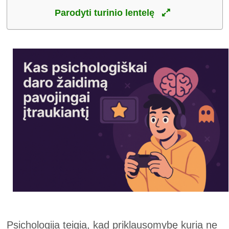
Parodyti turinio lentelę
Psichologija teigia, kad priklausomybę kuria ne