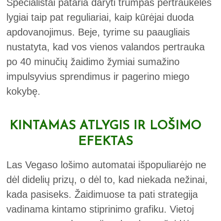
Specialistai pataria daryti trumpas pertraukėles
lygiai taip pat reguliariai, kaip kūrėjai duoda
apdovanojimus. Beje, tyrime su paaugliais
nustatyta, kad vos vienos valandos pertrauka
po 40 minučių žaidimo žymiai sumažino
impulsyvius sprendimus ir pagerino miego
kokybę.
KINTAMAS ATLYGIS IR LOŠIMO
EFEKTAS
Las Vegaso lošimo automatai išpopuliarėjo ne
dėl didelių prizų, o dėl to, kad niekada nežinai,
kada pasiseks. Žaidimuose ta pati strategija
vadinama kintamo stiprinimo grafiku. Vietoj