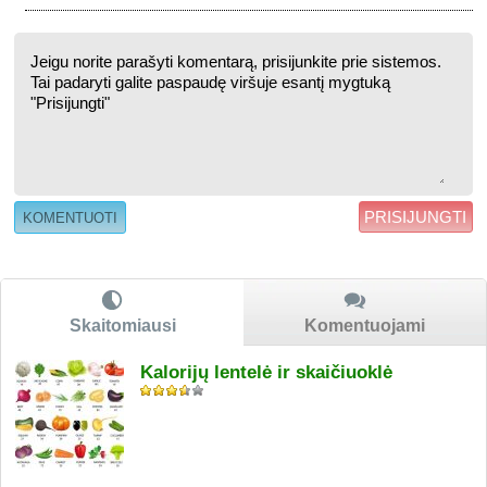
PRISIJUNGTI
Skaitomiausi
Komentuojami
Kalorijų lentelė ir skaičiuoklė