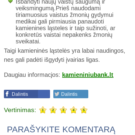
Išbandyti naujų vaistų saugumą ir
veiksmingumą.Prieš naudodami
tiriamuosius vaistus žmonių gydymui
medikai gali pirmiausia panaudoti
kamienines ląsteles ir taip sužinoti, ar
konkretūs vaistai nepakenks žmonių
sveikatai.
Taigi kamieninės ląstelės yra labai naudingos,
nes gali padėti išgydyti įvairias ligas.
Daugiau informacjos:
kamieniniubank.lt
Dalintis
Dalintis
Vertinimas:
1
2
3
4
5
PARAŠYKITE KOMENTARĄ