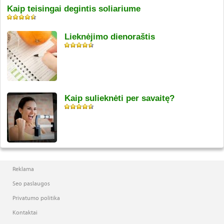
Kaip teisingai degintis soliariume
Lieknėjimo dienoraštis
Kaip sulieknėti per savaitę?
Reklama
Seo paslaugos
Privatumo politika
Kontaktai