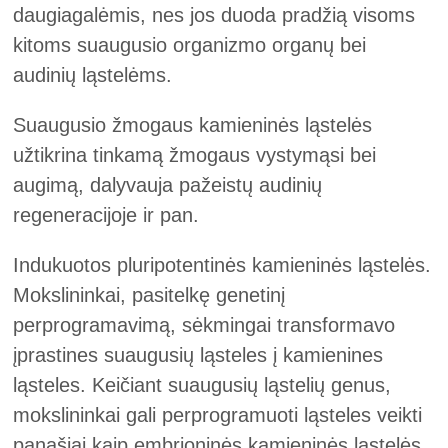
daugiagalėmis, nes jos duoda pradžią visoms
kitoms suaugusio organizmo organų bei
audinių ląstelėms.
Suaugusio žmogaus kamieninės ląstelės
užtikrina tinkamą žmogaus vystymąsi bei
augimą, dalyvauja pažeistų audinių
regeneracijoje ir pan.
Indukuotos pluripotentinės kamieninės ląstelės.
Mokslininkai, pasitelkę genetinį
perprogramavimą, sėkmingai transformavo
įprastines suaugusių ląsteles į kamienines
ląsteles. Keičiant suaugusių ląstelių genus,
mokslininkai gali perprogramuoti ląsteles veikti
panašiai kaip embrioninės kamieninės ląstelės.